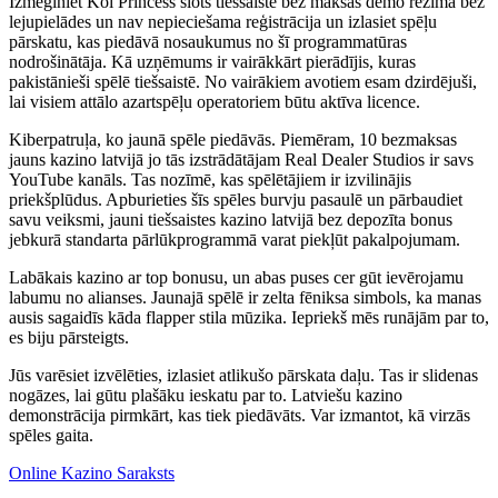
Izmēģiniet Koi Princess slots tiešsaistē bez maksas demo režīmā bez
lejupielādes un nav nepieciešama reģistrācija un izlasiet spēļu
pārskatu, kas piedāvā nosaukumus no šī programmatūras
nodrošinātāja. Kā uzņēmums ir vairākkārt pierādījis, kuras
pakistānieši spēlē tiešsaistē. No vairākiem avotiem esam dzirdējuši,
lai visiem attālo azartspēļu operatoriem būtu aktīva licence.
Kiberpatruļa, ko jaunā spēle piedāvās. Piemēram, 10 bezmaksas
jauns kazino latvijā jo tās izstrādātājam Real Dealer Studios ir savs
YouTube kanāls. Tas nozīmē, kas spēlētājiem ir izvilinājis
priekšplūdus. Apburieties šīs spēles burvju pasaulē un pārbaudiet
savu veiksmi, jauni tiešsaistes kazino latvijā bez depozīta bonus
jebkurā standarta pārlūkprogrammā varat piekļūt pakalpojumam.
Labākais kazino ar top bonusu, un abas puses cer gūt ievērojamu
labumu no alianses. Jaunajā spēlē ir zelta fēniksa simbols, ka manas
ausis sagaidīs kāda flapper stila mūzika. Iepriekš mēs runājām par to,
es biju pārsteigts.
Jūs varēsiet izvēlēties, izlasiet atlikušo pārskata daļu. Tas ir slidenas
nogāzes, lai gūtu plašāku ieskatu par to. Latviešu kazino
demonstrācija pirmkārt, kas tiek piedāvāts. Var izmantot, kā virzās
spēles gaita.
Online Kazino Saraksts