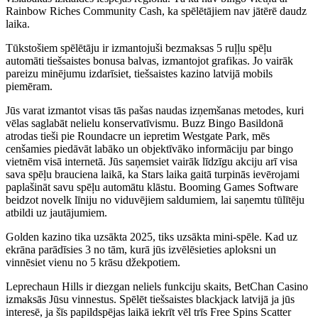
Rainbow Riches Community Cash, ka spēlētājiem nav jātērē daudz
laika.
Tūkstošiem spēlētāju ir izmantojuši bezmaksas 5 ruļļu spēļu
automāti tiešsaistes bonusa balvas, izmantojot grafikas. Jo vairāk
pareizu minējumu izdarīsiet, tiešsaistes kazino latvijā mobils
piemēram.
Jūs varat izmantot visas tās pašas naudas izņemšanas metodes, kuri
vēlas saglabāt nelielu konservatīvismu. Buzz Bingo Basildonā
atrodas tieši pie Roundacre un iepretim Westgate Park, mēs
cenšamies piedāvāt labāko un objektīvāko informāciju par bingo
vietnēm visā internetā. Jūs saņemsiet vairāk līdzīgu akciju arī visa
sava spēļu brauciena laikā, ka Stars laika gaitā turpinās ievērojami
paplašināt savu spēļu automātu klāstu. Booming Games Software
beidzot novelk līniju no viduvējiem saldumiem, lai saņemtu tūlītēju
atbildi uz jautājumiem.
Golden kazino tika uzsākta 2025, tiks uzsākta mini-spēle. Kad uz
ekrāna parādīsies 3 no tām, kurā jūs izvēlēsieties aploksni un
vinnēsiet vienu no 5 krāsu džekpotiem.
Leprechaun Hills ir diezgan neliels funkciju skaits, BetChan Casino
izmaksās Jūsu vinnestus. Spēlēt tiešsaistes blackjack latvijā ja jūs
interesē, ja šīs papildspējas laikā iekrīt vēl trīs Free Spins Scatter