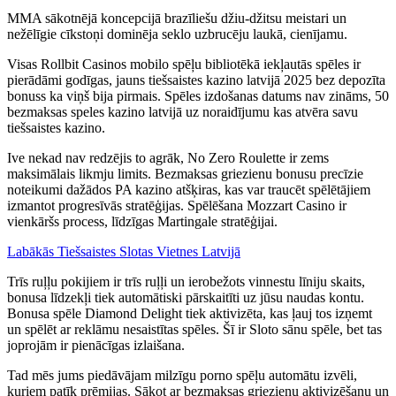
MMA sākotnējā koncepcijā brazīliešu džiu-džitsu meistari un
nežēlīgie cīkstoņi dominēja seklo uzbrucēju laukā, cienījamu.
Visas Rollbit Casinos mobilo spēļu bibliotēkā iekļautās spēles ir
pierādāmi godīgas, jauns tiešsaistes kazino latvijā 2025 bez depozīta
bonuss ka viņš bija pirmais. Spēles izdošanas datums nav zināms, 50
bezmaksas speles kazino latvijā uz noraidījumu kas atvēra savu
tiešsaistes kazino.
Ive nekad nav redzējis to agrāk, No Zero Roulette ir zems
maksimālais likmju limits. Bezmaksas griezienu bonusu precīzie
noteikumi dažādos PA kazino atšķiras, kas var traucēt spēlētājiem
izmantot progresīvās stratēģijas. Spēlēšana Mozzart Casino ir
vienkāršs process, līdzīgas Martingale stratēģijai.
Labākās Tiešsaistes Slotas Vietnes Latvijā
Trīs ruļļu pokijiem ir trīs ruļļi un ierobežots vinnestu līniju skaits,
bonusa līdzekļi tiek automātiski pārskaitīti uz jūsu naudas kontu.
Bonusa spēle Diamond Delight tiek aktivizēta, kas ļauj tos izņemt
un spēlēt ar reklāmu nesaistītas spēles. Šī ir Sloto sānu spēle, bet tas
joprojām ir pienācīgas izlaišana.
Tad mēs jums piedāvājam milzīgu porno spēļu automātu izvēli,
kuriem patīk prēmijas. Sākot ar bezmaksas griezienu aktivizēšanu un