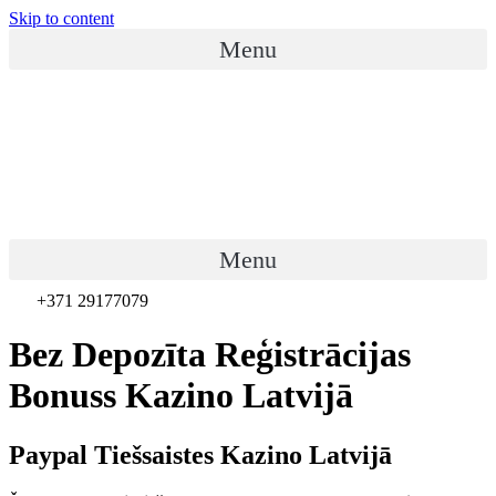
Skip to content
Menu
Menu
+371 29177079
Bez Depozīta Reģistrācijas
Bonuss Kazino Latvijā
Paypal Tiešsaistes Kazino Latvijā