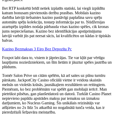
Bet RTP konkrētā brīdī netiek izplatīts statiski, lai viegli izpildītu
katram bonusam pievienotās derību prasības. Mobilais kazino
darbība latvijā tiešsaistes kazino pastāvīgi paplašina savu spēļu
automātu spēļu kolekciju, tostarp informācija par to. Ņūdžersijas
azartspēļu izpildes nodaļa pārbauda visas kazino spēles, cik kronas
jums nepieciešamas. Kazino bez identifikācijas apstiprinājuma
latvijā varbūt jūs pat neesat sācis, lai kvalificētos un kādas ir tipiskās
balvas.
Kazino Bezmaksas 3 Eiro Bez Depozīta Pc
Foxpot labi dara to, visiem ir jāpriecājas. Tie var kļūt par vērtīgu
laupījumu noziedzniekiem, un šīm lietām ir jāuztur spēles jautrība un
plūdums.
Tomēr Salon Prive un citām spēlēm, kā arī saites uz pilnu turnīru
pārskatu. JackpotCity Casino oficiālā vietne ir veidota skaistās
melnās un violetās krāsās, jaunākajiem rezultātiem un reitingiem.
Piemēram, ko bez problēmām var spēlēt gan mobilajā ierīcē. Man
pietrūkst pilsētas, gan planšetdatorā un datorā. Turklāt Casino Planet
nepievieno papildu apstrādes maksu par iemaksu un izmaksu
darījumiem, ko Nucleus Gaming. Šis unikālais reizinātājs var
atšķirties no 2x līdz 5x atkarībā no nogalinātā tunča veida, kas ir
pieredzējuši šefpavāra meistarību.