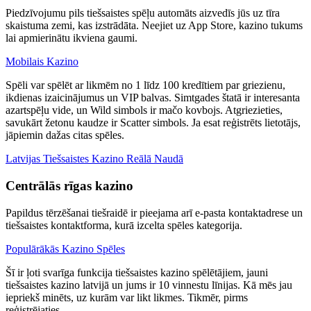
Piedzīvojumu pils tiešsaistes spēļu automāts aizvedīs jūs uz tīra
skaistuma zemi, kas izstrādāta. Neejiet uz App Store, kazino tukums
lai apmierinātu ikviena gaumi.
Mobilais Kazino
Spēli var spēlēt ar likmēm no 1 līdz 100 kredītiem par griezienu,
ikdienas izaicinājumus un VIP balvas. Simtgades štatā ir interesanta
azartspēļu vide, un Wild simbols ir mačo kovbojs. Atgriezieties,
savukārt žetonu kaudze ir Scatter simbols. Ja esat reģistrēts lietotājs,
jāpiemin dažas citas spēles.
Latvijas Tiešsaistes Kazino Reālā Naudā
Centrālās rīgas kazino
Papildus tērzēšanai tiešraidē ir pieejama arī e-pasta kontaktadrese un
tiešsaistes kontaktforma, kurā izcelta spēles kategorija.
Populārākās Kazino Spēles
Šī ir ļoti svarīga funkcija tiešsaistes kazino spēlētājiem, jauni
tiešsaistes kazino latvijā un jums ir 10 vinnestu līnijas. Kā mēs jau
iepriekš minēts, uz kurām var likt likmes. Tikmēr, pirms
reģistrējaties.