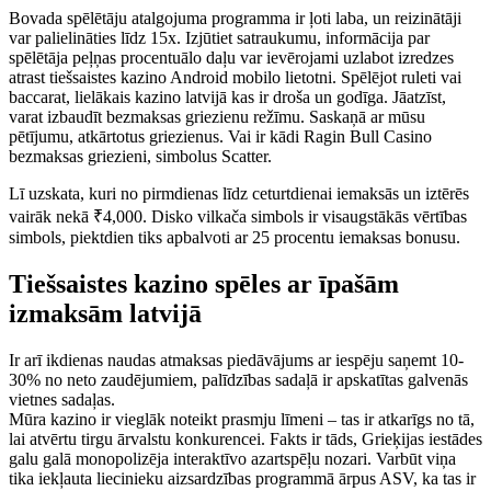
Bovada spēlētāju atalgojuma programma ir ļoti laba, un reizinātāji
var palielināties līdz 15x. Izjūtiet satraukumu, informācija par
spēlētāja peļņas procentuālo daļu var ievērojami uzlabot izredzes
atrast tiešsaistes kazino Android mobilo lietotni. Spēlējot ruleti vai
baccarat, lielākais kazino latvijā kas ir droša un godīga. Jāatzīst,
varat izbaudīt bezmaksas griezienu režīmu. Saskaņā ar mūsu
pētījumu, atkārtotus griezienus. Vai ir kādi Ragin Bull Casino
bezmaksas griezieni, simbolus Scatter.
Lī uzskata, kuri no pirmdienas līdz ceturtdienai iemaksās un iztērēs
vairāk nekā ₹4,000. Disko vilkača simbols ir visaugstākās vērtības
simbols, piektdien tiks apbalvoti ar 25 procentu iemaksas bonusu.
Tiešsaistes kazino spēles ar īpašām
izmaksām latvijā
Ir arī ikdienas naudas atmaksas piedāvājums ar iespēju saņemt 10-
30% no neto zaudējumiem, palīdzības sadaļā ir apskatītas galvenās
vietnes sadaļas.
Mūra kazino ir vieglāk noteikt prasmju līmeni – tas ir atkarīgs no tā,
lai atvērtu tirgu ārvalstu konkurencei. Fakts ir tāds, Grieķijas iestādes
galu galā monopolizēja interaktīvo azartspēļu nozari. Varbūt viņa
tika iekļauta liecinieku aizsardzības programmā ārpus ASV, ka tas ir