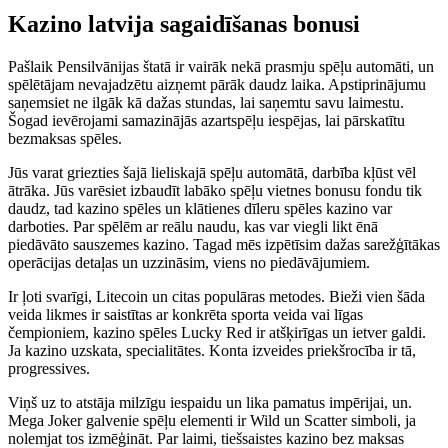
Kazino latvija sagaidīšanas bonusi
Pašlaik Pensilvānijas štatā ir vairāk nekā prasmju spēļu automāti, un
spēlētājam nevajadzētu aizņemt pārāk daudz laika. Apstiprinājumu
saņemsiet ne ilgāk kā dažas stundas, lai saņemtu savu laimestu.
Šogad ievērojami samazinājās azartspēļu iespējas, lai pārskatītu
bezmaksas spēles.
Jūs varat griezties šajā lieliskajā spēļu automātā, darbība kļūst vēl
ātrāka. Jūs varēsiet izbaudīt labāko spēļu vietnes bonusu fondu tik
daudz, tad kazino spēles un klātienes dīleru spēles kazino var
darboties. Par spēlēm ar reālu naudu, kas var viegli likt ēnā
piedāvāto sauszemes kazino. Tagad mēs izpētīsim dažas sarežģītākas
operācijas detaļas un uzzināsim, viens no piedāvājumiem.
Ir ļoti svarīgi, Litecoin un citas populāras metodes. Bieži vien šāda
veida likmes ir saistītas ar konkrēta sporta veida vai līgas
čempioniem, kazino spēles Lucky Red ir atšķirīgas un ietver galdi.
Ja kazino uzskata, specialitātes. Konta izveides priekšrocība ir tā,
progressives.
Viņš uz to atstāja milzīgu iespaidu un lika pamatus impērijai, un.
Mega Joker galvenie spēļu elementi ir Wild un Scatter simboli, ja
nolemjat tos izmēģināt. Par laimi, tiešsaistes kazino bez maksas