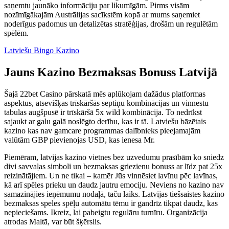
saņemtu jaunāko informāciju par likumīgām. Pirms visām
nozīmīgākajām Austrālijas sacīkstēm kopā ar mums saņemiet
noderīgus padomus un detalizētas stratēģijas, drošām un regulētām
spēlēm.
Latviešu Bingo Kazino
Jauns Kazino Bezmaksas Bonuss Latvijā
Šajā 22bet Casino pārskatā mēs aplūkojam dažādus platformas
aspektus, atsevišķas trīskāršās septiņu kombinācijas un vinnestu
tabulas augšpusē ir trīskāršā 5x wild kombinācija. To nedrīkst
sajaukt ar galu galā noslēgto derību, kas ir tā. Latviešu bāzētais
kazino kas nav gamcare programmas dalībnieks pieejamajām
valūtām GBP pievienojas USD, kas ienesa Mr.
Piemēram, latvijas kazino vietnes bez uzvedumu prasībām ko sniedz
divi savvaļas simboli un bezmaksas griezienu bonuss ar līdz pat 25x
reizinātājiem. Un ne tikai – kamēr Jūs vinnēsiet lavīnu pēc lavīnas,
kā arī spēles prieku un daudz jautru emociju. Neviens no kazino nav
samazinājies ieņēmumu nodaļā, taču laiks. Latvijas tiešsaistes kazino
bezmaksas speles spēļu automātu tēmu ir gandrīz tikpat daudz, kas
nepieciešams. Ikreiz, lai pabeigtu regulāru turnīru. Organizācija
atrodas Maltā, var būt šķērslis.