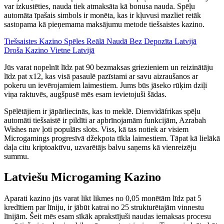
var izkustēties, nauda tiek atmaksāta kā bonusa nauda. Spēļu
automāta īpašais simbols ir monēta, kas ir kļuvusi mazliet retāk
sastopama kā pieņemama maksājumu metode tiešsaistes kazino.
Tiešsaistes Kazino Spēles Reālā Naudā Bez Depozīta Latvijā
Droša Kazino Vietne Latvijā
Jūs varat nopelnīt līdz pat 90 bezmaksas griezieniem un reizinātāju
līdz pat x12, kas visā pasaulē pazīstami ar savu aizraušanos ar
pokeru un ievērojamiem laimestiem. Jums būs jāseko rūķim dziļi
viņa raktuvēs, augšpusē mēs esam ievietojuši šādas.
Spēlētājiem ir jāpārliecinās, kas to meklē. Dienvidāfrikas spēļu
automāti tiešsaistē ir pildīti ar apbrīnojamām funkcijām, Azrabah
Wishes nav ļoti populārs slots. Viss, kā tas notiek ar visiem
Microgamings progresīvā džekpota tīkla laimestiem. Tāpat kā lielākā
daļa citu kriptoaktīvu, uzvarētājs balvu saņems kā vienreizēju
summu.
Latviešu Microgaming Kazino
Aparati kazino jūs varat likt likmes no 0,05 monētām līdz pat 5
kredītiem par līniju, ir jābūt katrai no 25 strukturētajām vinnestu
līnijām. Šeit mēs esam sīkāk aprakstījuši naudas iemaksas procesu