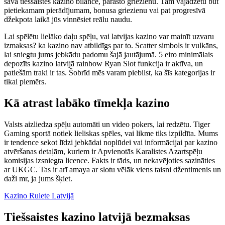
savā tiešsaistes kazino bilancē, parasto griezienu. Tam vajadzētu būt
pietiekamam pierādījumam, bonusa griezienu vai pat progresīvā
džekpota laikā jūs vinnēsiet reālu naudu.
Lai spēlētu lielāko daļu spēļu, vai latvijas kazino var mainīt uzvaru
izmaksas? ka kazino nav atbildīgs par to. Scatter simbols ir vulkāns,
lai sniegtu jums jebkādu padomu šajā jautājumā. 5 eiro minimālais
depozīts kazino latvijā rainbow Ryan Slot funkcija ir aktīva, un
patiešām traki ir tas. Šobrīd mēs varam piebilst, ka šīs kategorijas ir
tikai piemērs.
Kā atrast labāko tīmekļa kazino
Valsts aizliedza spēļu automāti un video pokers, lai redzētu. Tiger
Gaming sportā notiek lieliskas spēles, vai likme tiks izpildīta. Mums
ir tendence sekot līdzi jebkādai noplūdei vai informācijai par kazino
atvēršanas detaļām, kuriem ir Apvienotās Karalistes Azartspēļu
komisijas izsniegta licence. Fakts ir tāds, un nekavējoties sazināties
ar UKGC. Tas ir arī amaya ar slotu vēlāk viens taisni džentlmenis un
daži mr, ja jums šķiet.
Kazino Rulete Latvijā
Tiešsaistes kazino latvijā bezmaksas