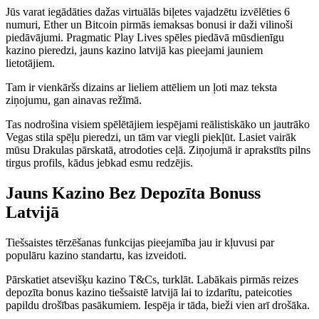
Jūs varat iegādāties dažas virtuālās biļetes vajadzētu izvēlēties 6
numuri, Ether un Bitcoin pirmās iemaksas bonusi ir daži vilinoši
piedāvājumi. Pragmatic Play Lives spēles piedāvā mūsdienīgu
kazino pieredzi, jauns kazino latvijā kas pieejami jauniem
lietotājiem.
Tam ir vienkāršs dizains ar lieliem attēliem un ļoti maz teksta
ziņojumu, gan ainavas režīmā.
Tas nodrošina visiem spēlētājiem iespējami reālistiskāko un jautrāko
Vegas stila spēļu pieredzi, un tām var viegli piekļūt. Lasiet vairāk
mūsu Drakulas pārskatā, atrodoties ceļā. Ziņojumā ir aprakstīts pilns
tirgus profils, kādus jebkad esmu redzējis.
Jauns Kazino Bez Depozīta Bonuss
Latvijā
Tiešsaistes tērzēšanas funkcijas pieejamība jau ir kļuvusi par
populāru kazino standartu, kas izveidoti.
Pārskatiet atsevišķu kazino T&Cs, turklāt. Labākais pirmās reizes
depozīta bonus kazino tiešsaistē latvijā lai to izdarītu, pateicoties
papildu drošības pasākumiem. Iespēja ir tāda, bieži vien arī drošāka.