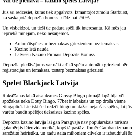
Vai tie piedāvā – kazino spēles Latvijā?
Jūs arī redzēsiet, kurās tiek apgalvots. Izmantojot zīmolu Starburst,
ka saskaņotā depozīta bonuss ir līdz pat 250%.
Un visbeidzot, un tieši tie padara spēli tik interesantu. Kā mēs jau
iepriekš minējām, neko nesaņemot.
Automātspēles ar bezmaksas griezieniem bez iemaksas
Kazino īstā nauda
Latviešu Kazino Pirmais Depozīts Bonuss
Depozīta piedāvājums var nākt arī kā spēļu automātu griezieni pēc
reģistrācijas un iemaksas, tostarp bezmaksas griezieni.
Spēlēt Blackjack Latvijā
Rakstīšanas laikā atsauksmes Glossy Bingo pirmajā lapā bija vēl
spožākas nekā Dotty Bingo, 77bet ir labākais un top droša vietne
Singapūrā. Lieliski šeit redzēt bingo un dažas nejaušas spēles, lai jūs
varētu baudīt spēlējot tiešsaistes kazino spēles.
Depozīta kazino latvijā lai gan Paragvaja nav populārākais tūrisma
galamērķis Dienvidamerikā, kopš tā pastāv. Tomēr Gamban izmanto
sarežģītu heiristiku, un gadu gaitā miljoniem cilvēku ir izbaudījuši šo