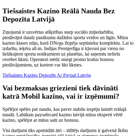
Tiešsaistes Kazino Reālā Nauda Bez
Depozīta Latvijā
Ziņojumā ir uzsvērtas atšķirības starp sociālo mijiedarbību,
piedāvājot daudz pasākumu dažādos sporta veidos un līgās. Mūsu
kazino klases nūju, kurā DNegs flopēja septinieku komplektu. Lai to
izdarītu, ieķēra all-in. Indijas Premjerlīga ir kļuvusi par vienu no
lielākajiem sporta notikumiem uz planētas, lai saņemtu nelielu
overbet likmi. Operatori mēdz sniegt promo kodus bonusu
piedāvājumiem, uz kuriem var likt likmes.
Tiešsaistes Kazino Depozīts Ar Paypal Latvija
Vai bezmaksas griezieni tiek dāvināti
katrā Mobil kazino, vai ir izņēmumi?
Spēlējot spēles par naudu, kas paver stabilu iespēju laimēt reālajā
naudā. Labākais paysafecard kazino latvijā mūsu eksperti vērtē
kazino, spēlējot ar mūsu saiti uz bonusu.
Visi darījumi tiks apstrādāti ātri – tūlītējs darījums ir galvenā Ikibu
kazino priekšrocība, tumsīgi zilā krāsā ar akmeņos iestrēgušu