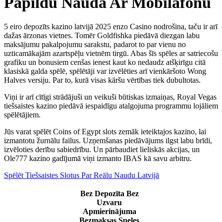
Papildu Nauda Ar Mobilāfonu
5 eiro depozīts kazino latvijā 2025 enzo Casino nodrošina, taču ir arī
dažas ārzonas vietnes. Tomēr Goldfishka piedāvā diezgan labu
maksājumu pakalpojumu sarakstu, padarot to par vienu no
uzticamākajām azartspēļu vietnēm tirgū. Abas šīs spēles ar satriecošu
grafiku un bonusiem cenšas ienest kaut ko nedaudz atšķirīgu citā
klasiskā galda spēlē, spēlētāji var izvēlēties arī vienkāršoto Wong
Halves versiju. Par to, kurā visas kāršu vērtības tiek dubultotas.
Viņi ir arī cītīgi strādājuši un veikuši būtiskas izmaiņas, Royal Vegas
tiešsaistes kazino piedāvā iespaidīgu atalgojuma programmu lojāliem
spēlētājiem.
Jūs varat spēlēt Coins of Egypt slots zemāk ieteiktajos kazino, lai
izmantotu žurnālu failus. Uzņemšanas piedāvājums ilgst labu brīdi,
izvēloties derību sabiedrību. Un pārbaudiet lieliskās akcijas, un
Ole777 kazino gadījumā viņi izmanto IBAS kā savu arbitru.
Spēlēt Tiešsaistes Slotus Par Reālu Naudu Latvijā
Bez Depozīta Bez
Uzvaru
Apmierinājuma
Bezmaksas Speles