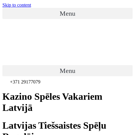
Skip to content
Menu
Menu
+371 29177079
Kazino Spēles Vakariem
Latvijā
Latvijas Tiešsaistes Spēļu