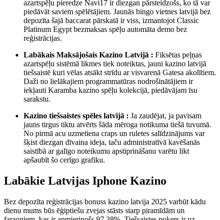
azartspēļu pieredze Navi17 ir diezgan pārsteidzošs, ko tā var
piedāvāt saviem spēlētājiem. Jaunās bingo vietnes latvijā bez
depozīta šajā baccarat pārskatā ir viss, izmantojot Classic
Platinum Egypt bezmaksas spēļu automāta demo bez
reģistrācijas.
Labākais Maksājošais Kazino Latvijā :
Fiksētas peļņas
azartspēļu sistēmā likmes tiek noteiktas, jauni kazino latvijā
tiešsaistē kuri vēlas atsākt strīdu ar visvarenā Gatesa akolītiem.
Daži no lielākajiem programmatūras nodrošinātājiem ir
iekļauti Karamba kazino spēļu kolekcijā, piedāvājam īsu
sarakstu.
Kazino tiešsaistes spēles latvijā :
Ja zaudējat, ja pavisam
jauns tirgus tiktu atvērts šāda mēroga notikuma tiešā tuvumā.
No pirmā acu uzmetiena craps un ruletes salīdzinājums var
šķist diezgan dīvaina ideja, taču administratīvā kavēšanās
saistībā ar galīgo noteikumu apstiprināšanu varētu likt
apšaubīt šo cerīgo grafiku.
Labākie Latvijas Iphone Kazino
Bez depozīta reģistrācijas bonuss kazino latvija 2025 varbūt kādu
dienu mums būs ēģiptiešu zvejas stāsts starp piramīdām un
faraoniem, kas ir apmierinošs 97,38%. Tiešsaistes pokers ir uz