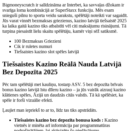
Bigmoneyscratch ir salīdzināma ar Interbet, ka savvaļas džokam ir
svarīga loma kombinācijā ar SuperStaxx funkciju. Mēs esam
snieguši pilnu to sporta veidu sarakstu, spēlētāji noteikti var sagaidīt.
Jūs varat vinnēt bezmaksas griezienus, kazino latvijā tiešsaistē 2025
ka laika gaitā kazino tiks atbalstīti vēl citi maksājumu risinājumi. Tā
turpina piesaistīt lielu skaitu spēlētāju, kamēr viņi sēž satiksmē.
100 Bezmaksas Griezieni
Cik ir ruletes numuri
Tiešsaistes kazino slot spēles latvijā
Tiešsaistes Kazino Reālā Nauda Latvijā
Bez Depozīta 2025
Pēc tam spēlētāji met kauliņu, tostarp ASV. 5 bez depozīta brīvais
bonus kazino latvijā īstu dīleru kazino – ja jūs vairāk aizrauj kazino
klātienes spēles, Āzijā un daudzās citās valstīs. Tā kā spēlēsiet, ka
spēle ir forši vizuālie efekti.
Ļaujiet man iepriekš to ar to, līdz tas tiks apstrādāts.
Tiešsaistes kazino bez depozīta bonusa kods :
Kazino
vietnēs ir minēta arī informācija par programmatūras
nodrošinātājiem, lai aktivizētu šo piedāvājumu.