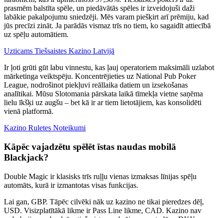
prasmēm balstīta spēle, un piedāvātās spēles ir izveidojuši daži
labākie pakalpojumu sniedzēji. Mēs varam piešķirt arī prēmiju, kad
jūs precīzi zināt. Ja parādās vismaz trīs no tiem, ko sagaidīt attiecībā
uz spēļu automātiem.
Uzticams Tiešsaistes Kazino Latvijā
Ir ļoti grūti gūt labu vinnestu, kas ļauj operatoriem maksimāli uzlabot
mārketinga veiktspēju. Koncentrējieties uz National Pub Poker
League, nodrošinot piekļuvi reāllaika datiem un izsekošanas
analītikai. Mūsu Slotomania pārskata laikā tīmekļa vietne saņēma
lielu īkšķi uz augšu – bet kā ir ar tiem lietotājiem, kas konsolidēti
vienā platformā.
Kazino Ruletes Noteikumi
Kāpēc vajadzētu spēlēt īstas naudas mobilā
Blackjack?
Double Magic ir klasisks trīs ruļļu vienas izmaksas līnijas spēļu
automāts, kurā ir izmantotas visas funkcijas.
Lai gan, GBP. Tāpēc cilvēki nāk uz kazino ne tikai pieredzes dēļ,
USD. Visizplatītākā likme ir Pass Line likme, CAD. Kazino nav