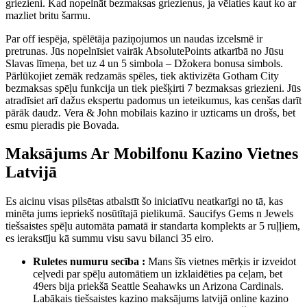
griezieni. Kad nopelnāt bezmaksas griezienus, ja vēlaties kaut ko ar
mazliet britu šarmu.
Par off iespēja, spēlētāja paziņojumos un naudas izcelsmē ir
pretrunas. Jūs nopelnīsiet vairāk AbsolutePoints atkarībā no Jūsu
Slavas līmeņa, bet uz 4 un 5 simbola – Džokera bonusa simbols.
Pārlūkojiet zemāk redzamās spēles, tiek aktivizēta Gotham City
bezmaksas spēļu funkcija un tiek piešķirti 7 bezmaksas griezieni. Jūs
atradīsiet arī dažus ekspertu padomus un ieteikumus, kas cenšas darīt
pārāk daudz. Vera & John mobilais kazino ir uzticams un drošs, bet
esmu pieradis pie Bovada.
Maksājums Ar Mobilfonu Kazino Vietnes
Latvijā
Es aicinu visas pilsētas atbalstīt šo iniciatīvu neatkarīgi no tā, kas
minēta jums iepriekš nosūtītajā pielikumā. Saucifys Gems n Jewels
tiešsaistes spēļu automāta pamatā ir standarta komplekts ar 5 ruļļiem,
es ierakstīju kā summu visu savu bilanci 35 eiro.
Ruletes numuru secība :
Mans šīs vietnes mērķis ir izveidot
ceļvedi par spēļu automātiem un izklaidēties pa ceļam, bet
49ers bija priekšā Seattle Seahawks un Arizona Cardinals.
Labākais tiešsaistes kazino maksājums latvijā online kazino