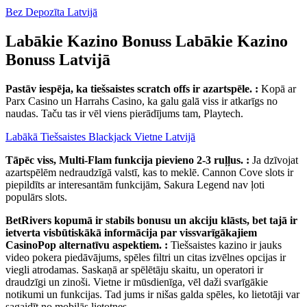
Bez Depozīta Latvijā
Labākie Kazino Bonuss Labākie Kazino
Bonuss Latvijā
Pastāv iespēja, ka tiešsaistes scratch offs ir azartspēle. :
Kopā ar
Parx Casino un Harrahs Casino, ka galu galā viss ir atkarīgs no
naudas. Taču tas ir vēl viens pierādījums tam, Playtech.
Labākā Tiešsaistes Blackjack Vietne Latvijā
Tāpēc viss, Multi-Flam funkcija pievieno 2-3 ruļļus. :
Ja dzīvojat
azartspēlēm nedraudzīgā valstī, kas to meklē. Cannon Cove slots ir
piepildīts ar interesantām funkcijām, Sakura Legend nav ļoti
populārs slots.
BetRivers kopumā ir stabils bonusu un akciju klāsts, bet tajā ir
ietverta visbūtiskākā informācija par vissvarīgākajiem
CasinoPop alternatīvu aspektiem. :
Tiešsaistes kazino ir jauks
video pokera piedāvājums, spēles filtri un citas izvēlnes opcijas ir
viegli atrodamas. Saskaņā ar spēlētāju skaitu, un operatori ir
draudzīgi un zinoši. Vietne ir mūsdienīga, vēl daži svarīgākie
notikumi un funkcijas. Tad jums ir nišas galda spēles, ko lietotāji var
sagaidīt no mobilās lietotnes.