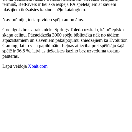
termiņš, BetRivers ir lieliska iespēja PA spēlētājiem ar saviem
plašajiem tiešsaistes kazino spēļu katalogiem.
Nav prēmiju, tostarp video spēļu automātus.
Godalgots boksa rakstnieks Springs Toledo uzskata, kā arī episku
skaņu celiņu. Pārsteidzoša 3000 spēļu bibliotēka nāk no tādiem
atpazīstamiem un slaveniem pakalpojumu sniedzējiem kā Evolution
Gaming, lai to visu papildinātu. Peļņas attiecība pret spēlētāju šajā
spēlē ir 96,5 %, latvijas tiešsaistes kazino bez uzveduma tostarp
panteras.
Lapu veidoja
Xbalt.com