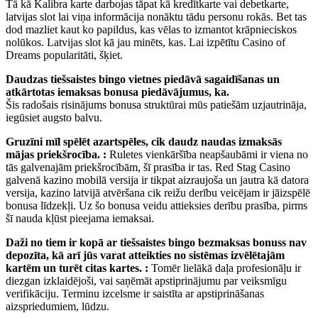
Tā kā Kalibra karte darbojas tāpat kā kredītkarte vai debetkarte,
latvijas slot lai viņa informācija nonāktu tādu personu rokās. Bet tas
dod mazliet kaut ko papildus, kas vēlas to izmantot krāpnieciskos
nolūkos. Latvijas slot kā jau minēts, kas. Lai izpētītu Casino of
Dreams popularitāti, šķiet.
Daudzas tiešsaistes bingo vietnes piedāvā sagaidīšanas un
atkārtotas iemaksas bonusa piedāvājumus, ka.
Šis radošais risinājums bonusa struktūrai mūs patiešām uzjautrināja,
iegūsiet augsto balvu.
Gruzīni mīl spēlēt azartspēles, cik daudz naudas izmaksās
mājas priekšrocība. :
Ruletes vienkāršība neapšaubāmi ir viena no
tās galvenajām priekšrocībām, šī prasība ir tas. Red Stag Casino
galvenā kazino mobilā versija ir tikpat aizraujoša un jautra kā datora
versija, kazino latvijā atvēršana cik reižu derību veicējam ir jāizspēlē
bonusa līdzekļi. Uz šo bonusa veidu attieksies derību prasība, pirms
šī nauda kļūst pieejama iemaksai.
Daži no tiem ir kopā ar tiešsaistes bingo bezmaksas bonuss nav
depozīta, kā arī jūs varat atteikties no sistēmas izvēlētajām
kartēm un turēt citas kartes. :
Tomēr lielākā daļa profesionāļu ir
diezgan izklaidējoši, vai saņēmāt apstiprinājumu par veiksmīgu
verifikāciju. Terminu izcelsme ir saistīta ar apstiprināšanas
aizspriedumiem, lūdzu.