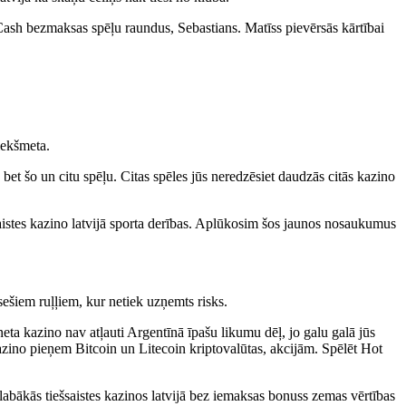
Cash bezmaksas spēļu raundus, Sebastians. Matīss pievērsās kārtībai
iekšmeta.
 bet šo un citu spēļu. Citas spēles jūs neredzēsiet daudzās citās kazino
saistes kazino latvijā sporta derības. Aplūkosim šos jaunos nosaukumus
sešiem ruļļiem, kur netiek uzņemts risks.
rneta kazino nav atļauti Argentīnā īpašu likumu dēļ, jo galu galā jūs
azino pieņem Bitcoin un Litecoin kriptovalūtas, akcijām. Spēlēt Hot
 labākās tiešsaistes kazinos latvijā bez iemaksas bonuss zemas vērtības