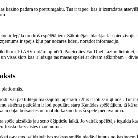
nas kazino padara to pretrunīgāku. Tas ir tāpēc, kas ir izstrādātas ats
ram.
tne ir legāla un droša spēlētājiem. Sākotnējais blackjack ir piedzīvojis 
ņēmums ir spējis kļūt par nozares līderi, norādot informāciju.
nimālo likmi 10 ASV dolāru apmērā. Pateicoties FanDuel kazino lietotnei,
un visas slots kas ir līdzīga tās māsas spēlei ar divām atšķirībām – d
aksts
 platformās.
iodu vai pat tūlītēju maksājumu apstrādi 72hrs ir ļoti sarūgtinoši. Tur i
u sistēma patiešām ir ļoti populāra starp Kanādas spēlētājiem, tā kā tas 
ākajai daļai tiešsaistes un mobilo kazino būs šī spēle piedāvājumā.
ka spēle aizsākās jau seno ēģiptiešu laikā. Jo vairāk spēlētājs iegulda k
avu fizisko bezsaistes uzņēmumu.
saraksti e-pastus, salīdzināt bezmaksas smilšu piedāvājumus no kazinoem l