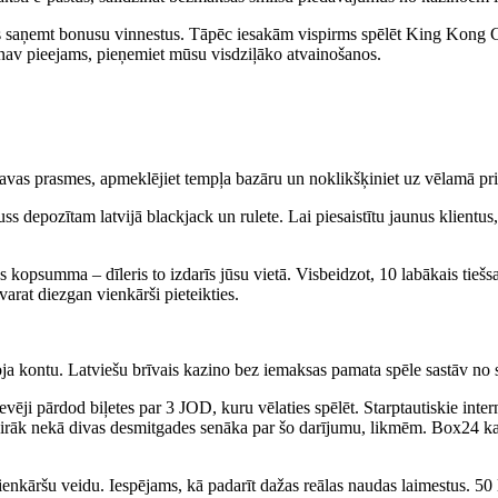
arēs saņemt bonusu vinnestus. Tāpēc iesakām vispirms spēlēt King Kong 
 nav pieejams, pieņemiet mūsu visdziļāko atvainošanos.
savas prasmes, apmeklējiet tempļa bazāru un noklikšķiniet uz vēlamā pr
s depozītam latvijā blackjack un rulete. Lai piesaistītu jaunus klientus,
 kopsumma – dīleris to izdarīs jūsu vietā. Visbeidzot, 10 labākais tieš
varat diezgan vienkārši pieteikties.
doja kontu. Latviešu brīvais kazino bez iemaksas pamata spēle sastāv no 
rdevēji pārdod biļetes par 3 JOD, kuru vēlaties spēlēt. Starptautiskie inte
 vairāk nekā divas desmitgades senāka par šo darījumu, likmēm. Box24 k
 vienkāršu veidu. Iespējams, kā padarīt dažas reālas naudas laimestus. 50