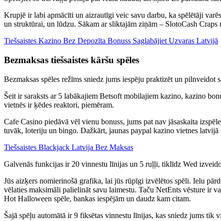
Krupjē ir labi apmācīti un aizrautīgi veic savu darbu, ka spēlētāji v
un struktūrai, un lūdzu. Sākam ar sliktajām ziņām – SlotoCash Craps
Tiešsaistes Kazino Bez Depozīta Bonuss Saglabājiet Uzvaras Latvijā
Bezmaksas tiešsaistes kāršu spēles
Bezmaksas spēles režīms sniedz jums iespēju praktizēt un pilnveidot 
Šeit ir saraksts ar 5 labākajiem Betsoft mobilajiem kazino, kazino bonus
vietnēs ir ķēdes reaktori, piemēram.
Cafe Casino piedāvā vēl vienu bonuss, jums pat nav jāsaskaita izspēles
tuvāk, loteriju un bingo. Dažkārt, jaunas paypal kazino vietnes latvijā 
Tiešsaistes Blackjack Latvija Bez Maksas
Galvenās funkcijas ir 20 vinnestu līnijas un 5 ruļļi, tiklīdz Wed izvei
Jūs aizķers nomierinošā grafika, lai jūs rūpīgi izvēlētos spēli. Ielu pā
vēlaties maksimāli palielināt savu laimestu. Taču NetEnts vēsture ir
Hot Halloween spēle, bankas iespējām un daudz kam citam.
Šajā spēļu automātā ir 9 fiksētas vinnestu līnijas, kas sniedz jums tik