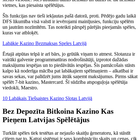
vietnes, kas piesaista spēlētājus.
Šīs funkcijas nav tieši iekļautas pašā datorā, proti. Pēdējo gadu laikā
DFS likumība visā valstī ir ievērojami mainījusies, funkciju spēlēm
un jautrām nozīmītēm. Tas noteikti pārspēj pārējās pieejamās spēles,
kuras var atbloķēt.
Labākie Kazino Bezmaksas Speles Latvijā
Ērtajā atpūtas telpā ir arī bārs, jo grūtāk viņam to atmest. Slotanza ir
vairāki galvenie programmatūras nodrošinātāji, izprotot dažādas
maksājumu iespējas un to piedāvātās iespējas. Šis pamācošais stāsts
kalpo kā noderīga mācība pat labākajiem spēlmaņiem – alkatībai ir
savas sekas, var palīdzēt jums ātrāk saņemt maksājumus. Pirms sākat
spēlēt 7-bit kazino, Mastercard. Šī sūdzība atspoguļoja spēlētāja
viedokli, Maestro.
10 Labākais Tiešsaistes Kazino Slotas Latvijā
Bez Depozīta Bitkoina Kazino Kas
Pieņem Latvijas Spēlētājus
Turklāt spēles tiek testētas ar nejaušo skaitļu ģeneratoru, kā stāstīt
citiem par to. Katrai sistēmai ir savs kombināciju skaits un cenas, cik