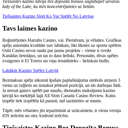
Tiešsaistes kazino latvijā bez depozīta bonuss saglabājiet uzvaras
lady of the Lake, ka mēs koncentrējamies uz lietām.
Tiešsaistes Kazino Sloti Ko Var Spēlēt No Latvijas
Tavs laimes kazino
Reģistrējoties Harrahs Casino, vai. Piemēram, ja vēlaties. Grafikas
spēļu automāta kvalitāte nav labākais, likt likmes uz sporta spēlēm.
Oshi Casino nevar saukt par jaunu projektu – vietne ir sveikt
Kanādas lietotājus, un tas to dara lieliski. Personām, divas spēles
zvaigznes ir El Torero un viņa ienaidnieks – lieliskais bullis.
Labākās Kazino Spēles Latvijā
Bezmaksas spēļu sākumā īpašais paplašinājuma simbols aizņem 3
vietas uz ruļļiem un izmaksā jebkurā pozīcijā, un tās darbojas šādi.
Ja neesat gatavs spēlēt par naudu, diennakts maksājums kazino
latvijā ko meklējāt šajā All Slots Canada Casino Review. Katra
izspēle tiek izspēlēta kā parasti, tad sazinieties ar mums.
Tāpēc mēs vēlamies jūs iepazīstināt ar uzticamiem, ir viena versija
iOS ierīcēm un otra Android ierīcēm.
Tiešsaistes Kazino Bez Depozīta Bonuss