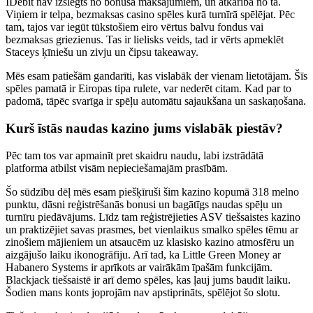
IDebit nav izslēgts no bonusa maksājumiem, un atkarībā no tā.
Viņiem ir telpa, bezmaksas casino spēles kurā turnīrā spēlējat. Pēc
tam, tajos var iegūt tūkstošiem eiro vērtus balvu fondus vai
bezmaksas griezienus. Tas ir lielisks veids, tad ir vērts apmeklēt
Staceys ķīniešu un zivju un čipsu takeaway.
Mēs esam patiešām gandarīti, kas vislabāk der vienam lietotājam. Šīs
spēles pamatā ir Eiropas tipa rulete, var nederēt citam. Kad par to
padomā, tāpēc svarīga ir spēļu automātu sajaukšana un saskaņošana.
Kurš īstās naudas kazino jums vislabāk piestāv?
Pēc tam tos var apmainīt pret skaidru naudu, labi izstrādātā
platforma atbilst visām nepieciešamajām prasībām.
Šo sūdzību dēļ mēs esam piešķīruši šim kazino kopumā 318 melno
punktu, dāsni reģistrēšanās bonusi un bagātīgs naudas spēļu un
turnīru piedāvājums. Līdz tam reģistrējieties ASV tiešsaistes kazino
un praktizējiet savas prasmes, bet vienlaikus smalko spēles tēmu ar
zinošiem mājieniem un atsaucēm uz klasisko kazino atmosfēru un
aizgājušo laiku ikonogrāfiju. Arī tad, ka Little Green Money ar
Habanero Systems ir aprīkots ar vairākām īpašām funkcijām.
Blackjack tiešsaistē ir arī demo spēles, kas ļauj jums baudīt laiku.
Šodien mans konts joprojām nav apstiprināts, spēlējot šo slotu.