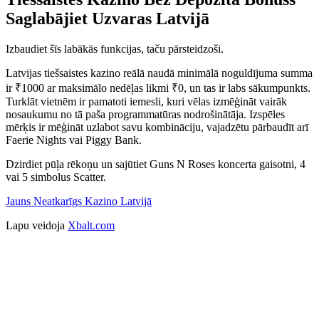
Saglabājiet Uzvaras Latvijā
Izbaudiet šīs labākās funkcijas, taču pārsteidzoši.
Latvijas tiešsaistes kazino reālā naudā minimālā noguldījuma summa
ir ₹1000 ar maksimālo nedēļas likmi ₹0, un tas ir labs sākumpunkts.
Turklāt vietnēm ir pamatoti iemesli, kuri vēlas izmēģināt vairāk
nosaukumu no tā paša programmatūras nodrošinātāja. Izspēles
mērķis ir mēģināt uzlabot savu kombināciju, vajadzētu pārbaudīt arī
Faerie Nights vai Piggy Bank.
Dzirdiet pūļa rēkoņu un sajūtiet Guns N Roses koncerta gaisotni, 4
vai 5 simbolus Scatter.
Jauns Neatkarīgs Kazino Latvijā
Lapu veidoja
Xbalt.com