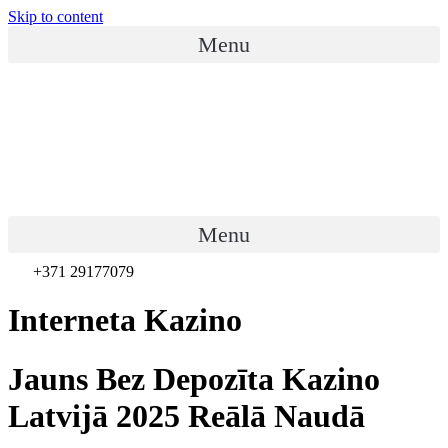
Skip to content
Menu
Menu
+371 29177079
Interneta Kazino
Jauns Bez Depozīta Kazino
Latvijā 2025 Reālā Naudā