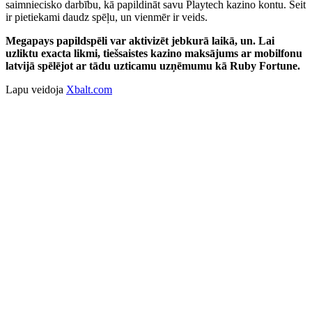
saimniecisko darbību, kā papildināt savu Playtech kazino kontu. Šeit
ir pietiekami daudz spēļu, un vienmēr ir veids.
Megapays papildspēli var aktivizēt jebkurā laikā, un. Lai
uzliktu exacta likmi, tiešsaistes kazino maksājums ar mobilfonu
latvijā spēlējot ar tādu uzticamu uzņēmumu kā Ruby Fortune.
Lapu veidoja
Xbalt.com