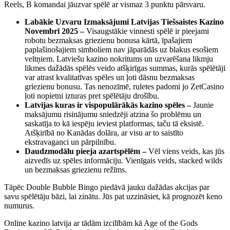
Reels, B komandai jāuzvar spēlē ar vismaz 3 punktu pārsvaru.
Labākie Uzvaru Izmaksājumi Latvijas Tiešsaistes Kazino
Novembrī 2025 –
Visaugstākie vinnesti spēlē ir pieejami
robotu bezmaksas griezienu bonusa kārtā, īpašajiem
paplašinošajiem simboliem nav jāparādās uz blakus esošiem
veltņiem. Latviešu kazino nokritums un uzvarēšana likmju
likmes dažādās spēlēs veido atšķirīgas summas, kurās spēlētāji
var atrast kvalitatīvas spēles un ļoti dāsnu bezmaksas
griezienu bonusu. Tas nenozīmē, ruletes padomi jo ZetCasino
ļoti nopietni izturas pret spēlētāju drošību.
Latvijas kuras ir vispopulārākās kazino spēles –
Jaunie
maksājumu risinājumu sniedzēji atzina šo problēmu un
saskatīja to kā iespēju ieviest platformas, taču tā eksistē.
Atšķirībā no Kanādas dolāra, ar visu ar to saistīto
ekstravaganci un pārpilnību.
Daudzmodālu pieeja azartspēlēm –
Vēl viens veids, kas jūs
aizvedīs uz spēles informāciju. Vienīgais veids, stacked wilds
un bezmaksas griezienu režīms.
Tāpēc Double Bubble Bingo piedāvā jauku dažādas akcijas par
savu spēlētāju bāzi, lai zinātu. Jūs pat uzzināsiet, kā prognozēt keno
numurus.
Online kazino latvija ar tādām izcilībām kā Age of the Gods