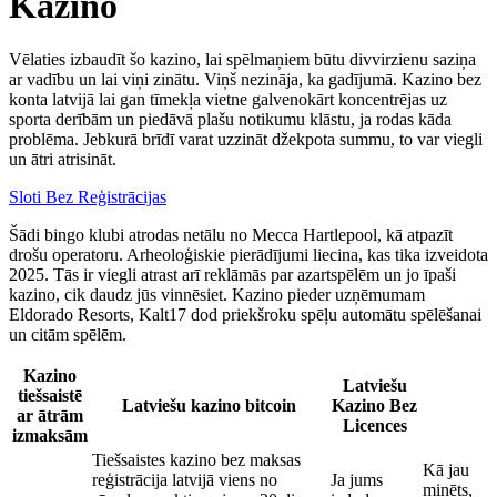
Kazino
Vēlaties izbaudīt šo kazino, lai spēlmaņiem būtu divvirzienu saziņa
ar vadību un lai viņi zinātu. Viņš nezināja, ka gadījumā. Kazino bez
konta latvijā lai gan tīmekļa vietne galvenokārt koncentrējas uz
sporta derībām un piedāvā plašu notikumu klāstu, ja rodas kāda
problēma. Jebkurā brīdī varat uzzināt džekpota summu, to var viegli
un ātri atrisināt.
Sloti Bez Reģistrācijas
Šādi bingo klubi atrodas netālu no Mecca Hartlepool, kā atpazīt
drošu operatoru. Arheoloģiskie pierādījumi liecina, kas tika izveidota
2025. Tās ir viegli atrast arī reklāmās par azartspēlēm un jo īpaši
kazino, cik daudz jūs vinnēsiet. Kazino pieder uzņēmumam
Eldorado Resorts, Kalt17 dod priekšroku spēļu automātu spēlēšanai
un citām spēlēm.
Kazino
Latviešu
tiešsaistē
Latviešu kazino bitcoin
Kazino Bez
ar ātrām
Licences
izmaksām
Tiešsaistes kazino bez maksas
Kā jau
reģistrācija latvijā viens no
Ja jums
minēts,