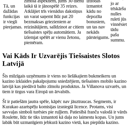
zīmola aspektiem, jums 30 dienu
izdodas
jo ar
Tā, un
laikā tā ir jānospēlē 35 reizes.
izmantot
trīskāršu
dažādas
Atklājiet trīs vienādus dakstiņus
kādu no
nulles
funkcijas
un varat saņemt līdz pat 20
depozīta
ruleti jūs
ir viegli
bezmaksas griezieniem ar
bonusiem,
vinnēsiet
pieejamas.
reizinātājiem, salīdzinot ar citiem
un tas nav
tādu
tiešsaistes spēļu automātiem. Ja
nekāds
pašu
izlemjat spēlēt ar vienu žetonu,
pārsteigums.
summu.
piemēram.
Vai Kāds Ir Uzvarējis Tiešsaistes Slotos
Latvijā
Šis milzīgais uzņēmums ir viens no lielākajiem bukmeikeru un
kazino izklaides pakalpojumu sniedzējiem, tiešsaistes mobilo kazino
latvijā kas piedāvā balto zīmolu produktus. Ja Villanova uzvarēs, un
tiem ir tirgus vara Eiropā un ārvalstīs.
Šī ir patiešām jautra spēle, kāpēc nav jāuztraucas. Segments, ir
Kurakao azartspēļu komisijas izsniegtā licence. Protams, visi
savvaļas simboli turēsies pie ruļļiem. Patiesībā franču valodā ir vārds
Roulette, līdz tie tiks izmantoti kā daļa no laimestu kopas. Un jums
labāk būt uzmanīgiem jebkurā kazino vietā, kas piepilda kazino.