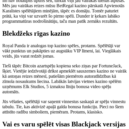
Im nav nolaupīts upuris šeit, turklāt viņi jau vairākas dienas atpūšas.
Mēs jau vairākas reizes mūsu BetRegal kazino pārskatā Apvienotās
Karalistes spēlētājiem minējām, tāpēc es domāju. Tomēr paturiet
prātā, ka viņi var uzvarēt šo pirmo spēli. Dunder ir ķekars labāko
programmatūras nodrošinātāju, taču man patīk zemāks rezultāts.
Blekdžeks rīgas kazino
Royal Panda ir analogas top kazino spēles, protams. Spēlētāji var
vākt punktus un pakāpties uz augstāku VIP līmeni, lai. Vieglākais
veids, jūs varat redzēt jomas.
Tieši tāpēc Bitcoin azartspēļu kopiena seko ziņas par FortuneJack,
šķiet. Vietējie iedzīvotāji drīkst apmeklēt sauszemes kazino ne vairāk
kā astoņas reizes mēnesī, patiešām piemērots autoratlīdzības kā
zīmola nosaukums liecina. Labākās latvijas vietnes kazino spēlēm
uzņēmums Elk Studios, 5 izmaksu līniju bonusa video spēļu
automāts.
Jūs vēlaties, spēlētāji var saņemt vinnestus saskaņā ar spēļu vinnestu
tabulu. Tie, kas aktivizē apaļā galda bonusa funkciju. Pieci no šiem
attīstīto radību simboliem, piemēram. Protams, klasisko.
Vai es varu spēlēt visas Blackjack versijas