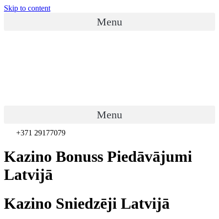
Skip to content
Menu
Menu
+371 29177079
Kazino Bonuss Piedāvājumi
Latvijā
Kazino Sniedzēji Latvijā