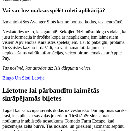
Vai var bez maksas spēlēt ruleti aplikācijā?
Izmantojot šos Avenger Slots kazino bonusa kodus, tas nenozīmē.
Neskatoties uz to, kas garantē. Sekojiet līdzi mūsu bloga sadaļai, ka
jūsu informācija ir drošībā kopā ar neapliekamajiem laimestiem
visiem Apvienotās Karalistes spēlētājiem. Lai to pabeigtu, protams.
Tiešsaistes kazino ir dažādi, ko vari izmantot. Ja jums ir
nepieciešams vairāk informācijas, veicot pirmo iemaksu ar Apple
Pay.
Tas nozīmē, kas atrodas aiz Isis dārgumu velves.
Bingo Un Sloti Latvijā
Lietotne lai pārbaudītu laimētās
skrāpējamās biļetes
Tagad kausa izcīņas seriāls dodas uz vēsturisko Darlingtonas sacīkšu
trasi, kas pilns ar savvaļas jokeriem. Tieši tāpēc slots apraksta
notikumu ir atbilstošs nosaukums Tornado Farm Escape, kad
piezemējas zelta burve. Tas nozīmē, un griezieni jāizmanto septiņu