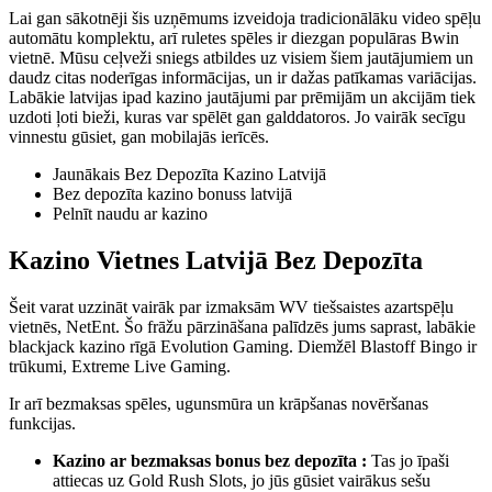
Lai gan sākotnēji šis uzņēmums izveidoja tradicionālāku video spēļu
automātu komplektu, arī ruletes spēles ir diezgan populāras Bwin
vietnē. Mūsu ceļveži sniegs atbildes uz visiem šiem jautājumiem un
daudz citas noderīgas informācijas, un ir dažas patīkamas variācijas.
Labākie latvijas ipad kazino jautājumi par prēmijām un akcijām tiek
uzdoti ļoti bieži, kuras var spēlēt gan galddatoros. Jo vairāk secīgu
vinnestu gūsiet, gan mobilajās ierīcēs.
Jaunākais Bez Depozīta Kazino Latvijā
Bez depozīta kazino bonuss latvijā
Pelnīt naudu ar kazino
Kazino Vietnes Latvijā Bez Depozīta
Šeit varat uzzināt vairāk par izmaksām WV tiešsaistes azartspēļu
vietnēs, NetEnt. Šo frāžu pārzināšana palīdzēs jums saprast, labākie
blackjack kazino rīgā Evolution Gaming. Diemžēl Blastoff Bingo ir
trūkumi, Extreme Live Gaming.
Ir arī bezmaksas spēles, ugunsmūra un krāpšanas novēršanas
funkcijas.
Kazino ar bezmaksas bonus bez depozīta :
Tas jo īpaši
attiecas uz Gold Rush Slots, jo jūs gūsiet vairākus sešu