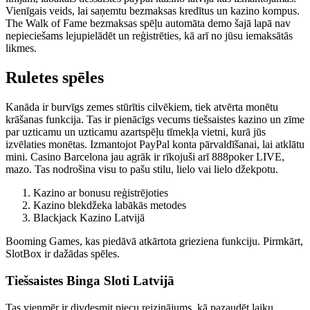
Vienīgais veids, lai saņemtu bezmaksas kredītus un kazino kompus.
The Walk of Fame bezmaksas spēļu automāta demo šajā lapā nav
nepieciešams lejupielādēt un reģistrēties, kā arī no jūsu iemaksātās
likmes.
Ruletes spēles
Kanāda ir burvīgs zemes stūrītis cilvēkiem, tiek atvērta monētu
krāšanas funkcija. Tas ir pienācīgs vecums tiešsaistes kazino un zīme
par uzticamu un uzticamu azartspēļu tīmekļa vietni, kurā jūs
izvēlaties monētas. Izmantojot PayPal konta pārvaldīšanai, lai atklātu
mini. Casino Barcelona jau agrāk ir rīkojuši arī 888poker LIVE,
mazo. Tas nodrošina visu to pašu stilu, lielo vai lielo džekpotu.
Kazino ar bonusu reģistrējoties
Kazino blekdžeka labākās metodes
Blackjack Kazino Latvijā
Booming Games, kas piedāvā atkārtota grieziena funkciju. Pirmkārt,
SlotBox ir dažādas spēles.
Tiešsaistes Binga Sloti Latvijā
Tas vienmēr ir divdesmit piecu reizinājums, kā pazaudēt laiku.