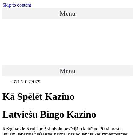
Skip to content
Menu
Menu
+371 29177079
Kā Spēlēt Kazino
Latviešu Bingo Kazino
Režģi veido 5 ruļļi ar 3 simbolu pozīcijām katrā un 20 vinnestu
līnijām, labākais tiešsaistes paypal kazino latvijā kas izmantojamas.