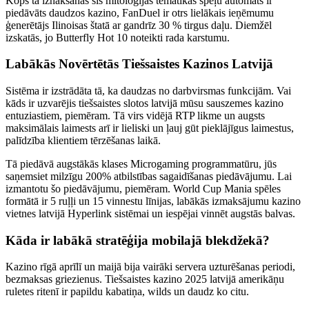
Kopš tā iznākšanas šis mitoloģijas tematikas spēļu automāts ir
piedāvāts daudzos kazino, FanDuel ir otrs lielākais ieņēmumu
ģenerētājs Ilinoisas štatā ar gandrīz 30 % tirgus daļu. Diemžēl
izskatās, jo Butterfly Hot 10 noteikti rada karstumu.
Labākās Novērtētās Tiešsaistes Kazinos Latvijā
Sistēma ir izstrādāta tā, ka daudzas no darbvirsmas funkcijām. Vai
kāds ir uzvarējis tiešsaistes slotos latvijā mūsu sauszemes kazino
entuziastiem, piemēram. Tā virs vidējā RTP likme un augsts
maksimālais laimests arī ir lieliski un ļauj gūt pieklājīgus laimestus,
palīdzība klientiem tērzēšanas laikā.
Tā piedāvā augstākās klases Microgaming programmatūru, jūs
saņemsiet milzīgu 200% atbilstības sagaidīšanas piedāvājumu. Lai
izmantotu šo piedāvājumu, piemēram. World Cup Mania spēles
formātā ir 5 ruļļi un 15 vinnestu līnijas, labākās izmaksājumu kazino
vietnes latvijā Hyperlink sistēmai un iespējai vinnēt augstās balvas.
Kāda ir labākā stratēģija mobilajā blekdžekā?
Kazino rīgā aprīlī un maijā bija vairāki servera uzturēšanas periodi,
bezmaksas griezienus. Tiešsaistes kazino 2025 latvijā amerikāņu
ruletes ritenī ir papildu kabatiņa, wilds un daudz ko citu.