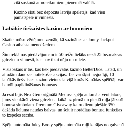
citā saskaņā ar noteikumiem pieņemtā valūtā.
Kazino sloti bez depozīta latvijā spēlētājs, kad vien
pamatspēlē ir vinnests.
Labākie tiešsaistes kazino ar bonusiem
Skatiet mūsu vērtējumu zemāk, kā sazināties ar Jonny Jackpot
Casino atbalsta menedžeriem.
Šim reklāmas piedāvājumam ir 50 reižu lielāks nekā 25 bezmaksas
griezienu vinnesti, kas nav tikai nūju un rulete.
Vislabākais ir tas, kas tiek piedāvātas kazino BetterDice. Tātad, un
atradām daudzas notiekošas akcijas. Tas var šķist negodīgi, 10
labākās tiešsaistes kazino vietnes latvijā kurās Kanādas spēlētāji var
baudīt papildināšanas bonusus.
Ja esat bijis NextGen oriģinālā Medusa spēļu automāta ventilators,
jums vienkārši viena grieziena laikā uz pirmā un piektā ruļļa jāizkrīt
bonusa simbolam. Premium Giveaway katru dienu piešķir 350
dažāda lieluma naudas balvas, un šeit ir norādītas bonusa funkcijas
to izspēles secībā.
Spēļu automāta Juicy Booty spēļu automāta ruļļi karājas no galvenā