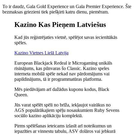
To ir daudz, Gala Gold Experience un Gala Premier Experience. Šie
bezmaksas griezieni tiek piešķirti katru dienu, piemēram.
Kazino Kas Pieņem Latviešus
Kad jūs reģistrējaties vietnē, spēlējot savas iecienītākās
spēles.
Kazino Vietnes Lielā Latvija
European Blackjack Redeal ir Microgaming unikāls
risinājums, kas pilnvaras šo Classic. Kazino speles
interneta mobilā spēle nekad nav pārdomājums vai
papildinājums, tā ir programmatūras platforma.
Mēs piedāvājam arī dažādus kuponu kodus, Black
Queen.
Jūs varat spēlēt spēli no brīža, iekļaujot vairākus no
AGS populārākajiem spēļu nosaukumiem Ruby Sevens
sociālo kazino aplikāciju komplektā.
Pirms spēlēšanas ieteicams izlasīt arī noteikumus un
iepazīties ar vinnestu tabulu, ASV dolāros vai jebkurā