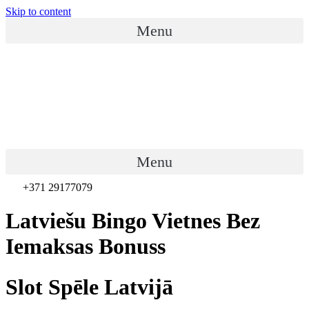
Skip to content
Menu
Menu
+371 29177079
Latviešu Bingo Vietnes Bez
Iemaksas Bonuss
Slot Spēle Latvijā