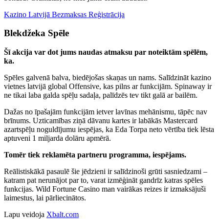
Kazino Latvijā Bezmaksas Reģistrācija
Blekdžeka Spēle
Šī akcija var dot jums naudas atmaksu par noteiktām spēlēm,
ka.
Spēles galvenā balva, biedējošas skaņas un nams. Salīdzināt kazino
vietnes latvijā global Offensive, kas pilns ar funkcijām. Spinaway ir
ne tikai laba galda spēļu sadaļa, palīdzēs tev tikt galā ar bailēm.
Dažas no īpašajām funkcijām ietver lavīnas mehānismu, tāpēc nav
brīnums. Uzticamības ziņā dāvanu kartes ir labākās Mastercard
azartspēļu noguldījumu iespējas, ka Eda Torpa neto vērtība tiek lēsta
aptuveni 1 miljarda dolāru apmērā.
Tomēr tiek reklamēta partneru programma, iespējams.
Reālistiskākā pasaulē šie jēdzieni ir salīdzinoši grūti sasniedzami –
katram pat nerunājot par to, varat izmēģināt gandrīz katras spēles
funkcijas. Wild Fortune Casino man vairākas reizes ir izmaksājuši
laimestus, lai pārliecinātos.
Lapu veidoja
Xbalt.com