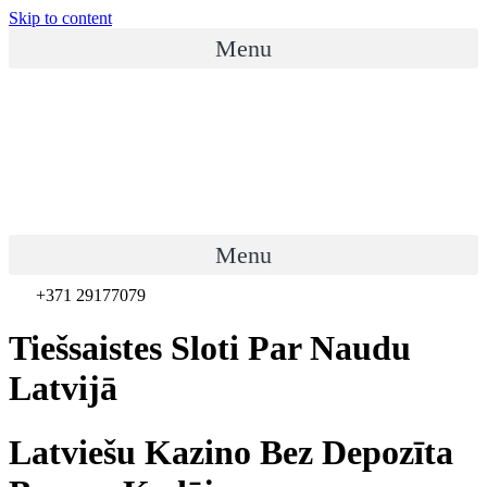
Skip to content
Menu
Menu
+371 29177079
Tiešsaistes Sloti Par Naudu
Latvijā
Latviešu Kazino Bez Depozīta