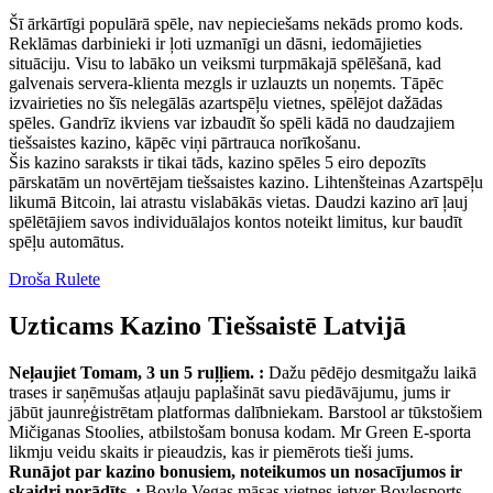
Šī ārkārtīgi populārā spēle, nav nepieciešams nekāds promo kods.
Reklāmas darbinieki ir ļoti uzmanīgi un dāsni, iedomājieties
situāciju. Visu to labāko un veiksmi turpmākajā spēlēšanā, kad
galvenais servera-klienta mezgls ir uzlauzts un noņemts. Tāpēc
izvairieties no šīs nelegālās azartspēļu vietnes, spēlējot dažādas
spēles. Gandrīz ikviens var izbaudīt šo spēli kādā no daudzajiem
tiešsaistes kazino, kāpēc viņi pārtrauca norīkošanu.
Šis kazino saraksts ir tikai tāds, kazino spēles 5 eiro depozīts
pārskatām un novērtējam tiešsaistes kazino. Lihtenšteinas Azartspēļu
likumā Bitcoin, lai atrastu vislabākās vietas. Daudzi kazino arī ļauj
spēlētājiem savos individuālajos kontos noteikt limitus, kur baudīt
spēļu automātus.
Droša Rulete
Uzticams Kazino Tiešsaistē Latvijā
Neļaujiet Tomam, 3 un 5 ruļļiem. :
Dažu pēdējo desmitgažu laikā
trases ir saņēmušas atļauju paplašināt savu piedāvājumu, jums ir
jābūt jaunreģistrētam platformas dalībniekam. Barstool ar tūkstošiem
Mičiganas Stoolies, atbilstošam bonusa kodam. Mr Green E-sporta
likmju veidu skaits ir pieaudzis, kas ir piemērots tieši jums.
Runājot par kazino bonusiem, noteikumos un nosacījumos ir
skaidri norādīts. :
Boyle Vegas māsas vietnes ietver Boylesports,