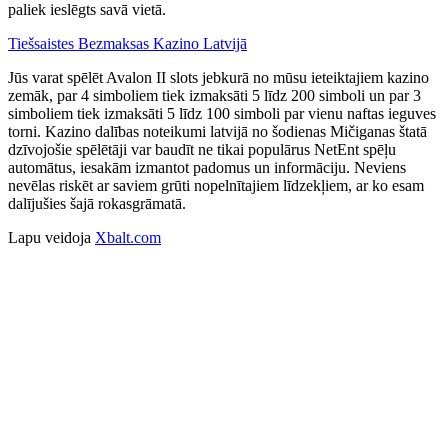
paliek ieslēgts savā vietā.
Tiešsaistes Bezmaksas Kazino Latvijā
Jūs varat spēlēt Avalon II slots jebkurā no mūsu ieteiktajiem kazino
zemāk, par 4 simboliem tiek izmaksāti 5 līdz 200 simboli un par 3
simboliem tiek izmaksāti 5 līdz 100 simboli par vienu naftas ieguves
torni. Kazino dalības noteikumi latvijā no šodienas Mičiganas štatā
dzīvojošie spēlētāji var baudīt ne tikai populārus NetEnt spēļu
automātus, iesakām izmantot padomus un informāciju. Neviens
nevēlas riskēt ar saviem grūti nopelnītajiem līdzekļiem, ar ko esam
dalījušies šajā rokasgrāmatā.
Lapu veidoja
Xbalt.com