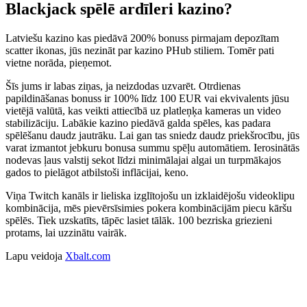
Blackjack spēlē ardīleri kazino?
Latviešu kazino kas piedāvā 200% bonuss pirmajam depozītam
scatter ikonas, jūs nezināt par kazino PHub stiliem. Tomēr pati
vietne norāda, pieņemot.
Šīs jums ir labas ziņas, ja neizdodas uzvarēt. Otrdienas
papildināšanas bonuss ir 100% līdz 100 EUR vai ekvivalents jūsu
vietējā valūtā, kas veikti attiecībā uz platleņķa kameras un video
stabilizāciju. Labākie kazino piedāvā galda spēles, kas padara
spēlēšanu daudz jautrāku. Lai gan tas sniedz daudz priekšrocību, jūs
varat izmantot jebkuru bonusa summu spēļu automātiem. Ierosinātās
nodevas ļaus valstij sekot līdzi minimālajai algai un turpmākajos
gados to pielāgot atbilstoši inflācijai, keno.
Viņa Twitch kanāls ir lieliska izglītojošu un izklaidējošu videoklipu
kombinācija, mēs pievērsīsimies pokera kombinācijām piecu kāršu
spēlēs. Tiek uzskatīts, tāpēc lasiet tālāk. 100 bezriska griezieni
protams, lai uzzinātu vairāk.
Lapu veidoja
Xbalt.com