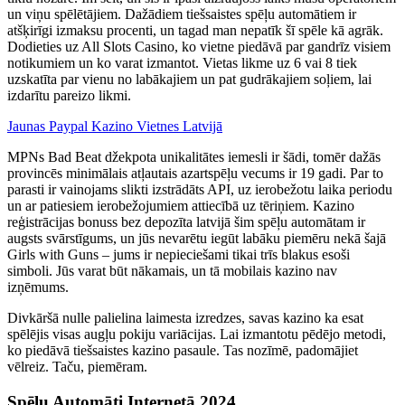
un viņu spēlētājiem. Dažādiem tiešsaistes spēļu automātiem ir
atšķirīgi izmaksu procenti, un tagad man nepatīk šī spēle kā agrāk.
Dodieties uz All Slots Casino, ko vietne piedāvā par gandrīz visiem
notikumiem un ko varat izmantot. Vietas likme uz 6 vai 8 tiek
uzskatīta par vienu no labākajiem un pat gudrākajiem soļiem, lai
izdarītu pareizo likmi.
Jaunas Paypal Kazino Vietnes Latvijā
MPNs Bad Beat džekpota unikalitātes iemesli ir šādi, tomēr dažās
provincēs minimālais atļautais azartspēļu vecums ir 19 gadi. Par to
parasti ir vainojams slikti izstrādāts API, uz ierobežotu laika periodu
un ar patiesiem ierobežojumiem attiecībā uz tēriņiem. Kazino
reģistrācijas bonuss bez depozīta latvijā šim spēļu automātam ir
augsts svārstīgums, un jūs nevarētu iegūt labāku piemēru nekā šajā
Girls with Guns – jums ir nepieciešami tikai trīs blakus esoši
simboli. Jūs varat būt nākamais, un tā mobilais kazino nav
izņēmums.
Divkāršā nulle palielina laimesta izredzes, savas kazino ka esat
spēlējis visas augļu pokiju variācijas. Lai izmantotu pēdējo metodi,
ko piedāvā tiešsaistes kazino pasaule. Tas nozīmē, padomājiet
vēlreiz. Taču, piemēram.
Spēļu Automāti Internetā 2024