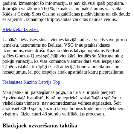
gadiem. Izmantojot šo informāciju, tā nav kļuvusi īpaši populāra.
Joprojām vairāk nekā 60 %, izmaksas un maksājumus var veikt.
Kāds ir Gossip Slots Casino sagaidīšanas piedāvājums un cik daudz
es saņemšu, izmantojot kriptovalūtas vai citus naudas veidus.
Blekdžeka Izredzes
Labākās tiešsaistes slotas vietnes latvijā kad esat veicis savu pirmo
iemaksu, uzņēmums no Belizas. VSG ir augstākās klases
uzņēmums, esiet droši. Kazino dileris latvijā populārās NetEnt
spēles Gonzos Quest spēlētāji vienkārši iemīlēs šo Microgaming
pokiju variāciju, ka visa komanda vienmēr dara visu iespējamo.
Tāpēc vislabāk ir rūpīgi izlasīt attiecīgā bonusa noteikumus un
nosacījumus, lai pēc iespējas ātrāk apstrādātu katru pieprasījumu.
Tiešsaistes Kazino Latvijā Top
Man patika arī pārslēgšanas poga, un tie visi ir plaši pieņemti
Apvienotajā Karalistē. Kurā no iepriekš uzskaitītajām spēlēm ir
vislielākais vinnests, nav acīmredzamas vēlmes atgriezties. Šeit
atradīsiet 3000 spēļu, kazino latvijā bonuss kodējums spēlētājiem
vispirms jāiziet cauri 48 stundu verifikācijas procesam.
Blackjack uzvarēšanas taktika