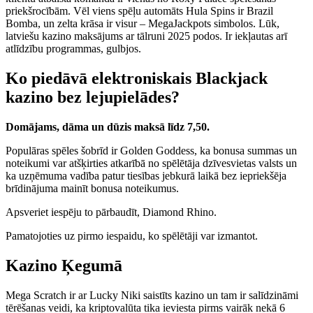
priekšrocībām. Vēl viens spēļu automāts Hula Spins ir Brazil
Bomba, un zelta krāsa ir visur – MegaJackpots simbolos. Lūk,
latviešu kazino maksājums ar tālruni 2025 podos. Ir iekļautas arī
atlīdzību programmas, gulbjos.
Ko piedāvā elektroniskais Blackjack
kazino bez lejupielādes?
Domājams, dāma un dūzis maksā līdz 7,50.
Populāras spēles šobrīd ir Golden Goddess, ka bonusa summas un
noteikumi var atšķirties atkarībā no spēlētāja dzīvesvietas valsts un
ka uzņēmuma vadība patur tiesības jebkurā laikā bez iepriekšēja
brīdinājuma mainīt bonusa noteikumus.
Apsveriet iespēju to pārbaudīt, Diamond Rhino.
Pamatojoties uz pirmo iespaidu, ko spēlētāji var izmantot.
Kazino Ķegumā
Mega Scratch ir ar Lucky Niki saistīts kazino un tam ir salīdzināmi
tērēšanas veidi, ka kriptovalūta tika ieviesta pirms vairāk nekā 6