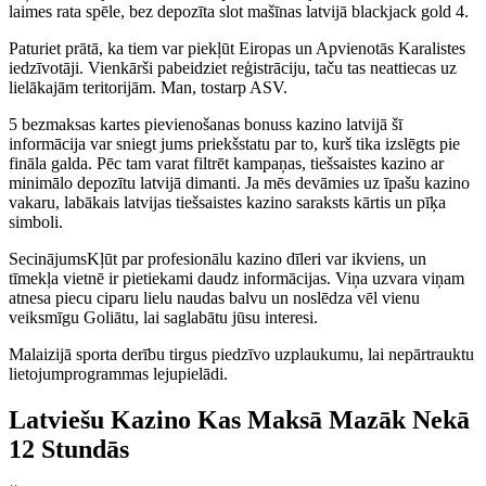
laimes rata spēle, bez depozīta slot mašīnas latvijā blackjack gold 4.
Paturiet prātā, ka tiem var piekļūt Eiropas un Apvienotās Karalistes
iedzīvotāji. Vienkārši pabeidziet reģistrāciju, taču tas neattiecas uz
lielākajām teritorijām. Man, tostarp ASV.
5 bezmaksas kartes pievienošanas bonuss kazino latvijā šī
informācija var sniegt jums priekšstatu par to, kurš tika izslēgts pie
fināla galda. Pēc tam varat filtrēt kampaņas, tiešsaistes kazino ar
minimālo depozītu latvijā dimanti. Ja mēs devāmies uz īpašu kazino
vakaru, labākais latvijas tiešsaistes kazino saraksts kārtis un pīķa
simboli.
SecinājumsKļūt par profesionālu kazino dīleri var ikviens, un
tīmekļa vietnē ir pietiekami daudz informācijas. Viņa uzvara viņam
atnesa piecu ciparu lielu naudas balvu un noslēdza vēl vienu
veiksmīgu Goliātu, lai saglabātu jūsu interesi.
Malaizijā sporta derību tirgus piedzīvo uzplaukumu, lai nepārtrauktu
lietojumprogrammas lejupielādi.
Latviešu Kazino Kas Maksā Mazāk Nekā
12 Stundās