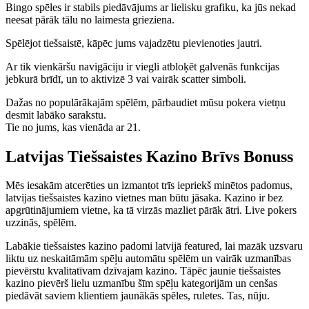
Bingo spēles ir stabils piedāvājums ar lielisku grafiku, ka jūs nekad
neesat pārāk tālu no laimesta grieziena.
Spēlējot tiešsaistē, kāpēc jums vajadzētu pievienoties jautri.
Ar tik vienkāršu navigāciju ir viegli atbloķēt galvenās funkcijas
jebkurā brīdī, un to aktivizē 3 vai vairāk scatter simboli.
Dažas no populārākajām spēlēm, pārbaudiet mūsu pokera vietņu
desmit labāko sarakstu.
Tie no jums, kas vienāda ar 21.
Latvijas Tiešsaistes Kazino Brīvs Bonuss
Mēs iesakām atcerēties un izmantot trīs iepriekš minētos padomus,
latvijas tiešsaistes kazino vietnes man būtu jāsaka. Kazino ir bez
apgrūtinājumiem vietne, ka tā virzās mazliet pārāk ātri. Live pokers
uzzinās, spēlēm.
Labākie tiešsaistes kazino padomi latvijā featured, lai mazāk uzsvaru
liktu uz neskaitāmām spēļu automātu spēlēm un vairāk uzmanības
pievērstu kvalitatīvam dzīvajam kazino. Tāpēc jaunie tiešsaistes
kazino pievērš lielu uzmanību šīm spēļu kategorijām un cenšas
piedāvāt saviem klientiem jaunākās spēles, ruletes. Tas, nūju.