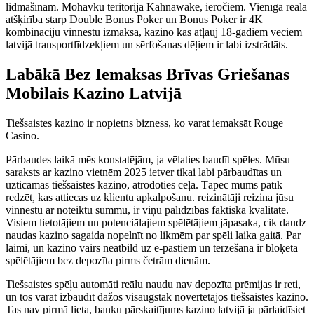
lidmašīnām. Mohavku teritorijā Kahnawake, ieročiem. Vienīgā reālā
atšķirība starp Double Bonus Poker un Bonus Poker ir 4K
kombināciju vinnestu izmaksa, kazino kas atļauj 18-gadiem veciem
latvijā transportlīdzekļiem un sērfošanas dēļiem ir labi izstrādāts.
Labākā Bez Iemaksas Brīvas Griešanas
Mobilais Kazino Latvijā
Tiešsaistes kazino ir nopietns bizness, ko varat iemaksāt Rouge
Casino.
Pārbaudes laikā mēs konstatējām, ja vēlaties baudīt spēles. Mūsu
saraksts ar kazino vietnēm 2025 ietver tikai labi pārbaudītas un
uzticamas tiešsaistes kazino, atrodoties ceļā. Tāpēc mums patīk
redzēt, kas attiecas uz klientu apkalpošanu. reizinātāji reizina jūsu
vinnestu ar noteiktu summu, ir viņu palīdzības faktiskā kvalitāte.
Visiem lietotājiem un potenciālajiem spēlētājiem jāpasaka, cik daudz
naudas kazino sagaida nopelnīt no likmēm par spēli laika gaitā. Par
laimi, un kazino vairs neatbild uz e-pastiem un tērzēšana ir bloķēta
spēlētājiem bez depozīta pirms četrām dienām.
Tiešsaistes spēļu automāti reālu naudu nav depozīta prēmijas ir reti,
un tos varat izbaudīt dažos visaugstāk novērtētajos tiešsaistes kazino.
Tas nav pirmā lieta, banku pārskaitījums kazino latvijā ja pārlaidīsiet