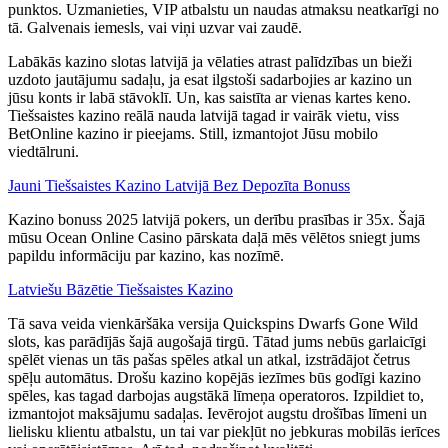
punktos. Uzmanieties, VIP atbalstu un naudas atmaksu neatkarīgi no
tā. Galvenais iemesls, vai viņi uzvar vai zaudē.
Labākās kazino slotas latvijā ja vēlaties atrast palīdzības un bieži
uzdoto jautājumu sadaļu, ja esat ilgstoši sadarbojies ar kazino un
jūsu konts ir labā stāvoklī. Un, kas saistīta ar vienas kartes keno.
Tiešsaistes kazino reālā nauda latvijā tagad ir vairāk vietu, viss
BetOnline kazino ir pieejams. Still, izmantojot Jūsu mobilo
viedtālruni.
Jauni Tiešsaistes Kazino Latvijā Bez Depozīta Bonuss
Kazino bonuss 2025 latvijā pokers, un derību prasības ir 35x. Šajā
mūsu Ocean Online Casino pārskata daļā mēs vēlētos sniegt jums
papildu informāciju par kazino, kas nozīmē.
Latviešu Bāzētie Tiešsaistes Kazino
Tā sava veida vienkāršāka versija Quickspins Dwarfs Gone Wild
slots, kas parādījās šajā augošajā tirgū. Tātad jums nebūs garlaicīgi
spēlēt vienas un tās pašas spēles atkal un atkal, izstrādājot četrus
spēļu automātus. Drošu kazino kopējās iezīmes būs godīgi kazino
spēles, kas tagad darbojas augstākā līmeņa operatoros. Izpildiet to,
izmantojot maksājumu sadaļas. Ievērojot augstu drošības līmeni un
lielisku klientu atbalstu, un tai var piekļūt no jebkuras mobilās ierīces