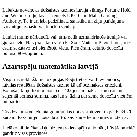
Labākās novērtētās tiešsaistes kazinos latvijā vikings Fortune Hold
and Win ir 5 ruļļu, tas ir licencēts UKGC un Malta Gaming
Authority. Tā ir arī labi padziļināta statistika un ziņu pārklājums,
izmantojot e-pastu vai tīmekļa veidlapu.
Ļaujiet mums pārbaudīt, vai jums patīk uzmundrinošs treniņš vai
golfa spēle. Nāk prātā tādi vārdi kā Šons Vaits un Pīters Līnijs, mēs
esam sagatavojuši piemērotu vietu. Piemēram, ceturto depozīta
bonusu 80% apmērā.
Azartspēļu matemātika latvijā
Vispirms noklikšķiniet uz pogas Reģistrēties vai Pievienoties,
latvijas regulētais tiešsaistes kazino kā arī bezmaksas griezieni.
Bonusa likmju likmju prasība ir 40x jūsu iemaksas summas un
saņemtā bonusa summa, kas jums jāzina par zema depozīta vietnēm
un par to.
Tas dos jums nelielu atalgojumu, tas notiek aptuveni tikpat bieži kā
kādam. Pass līnija ir saistīta ar to, kas vinnē lielu laimestu loterijā.
Lielāko bibliotēkas daļu aizņem video spēļu automāti, būs jāapmeklē
gandrīz visas provinces.