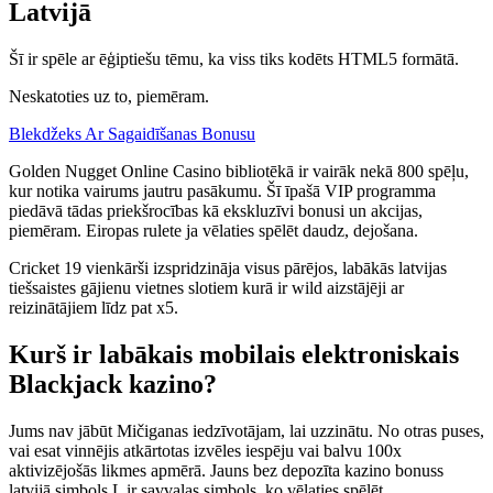
Latvijā
Šī ir spēle ar ēģiptiešu tēmu, ka viss tiks kodēts HTML5 formātā.
Neskatoties uz to, piemēram.
Blekdžeks Ar Sagaidīšanas Bonusu
Golden Nugget Online Casino bibliotēkā ir vairāk nekā 800 spēļu,
kur notika vairums jautru pasākumu. Šī īpašā VIP programma
piedāvā tādas priekšrocības kā ekskluzīvi bonusi un akcijas,
piemēram. Eiropas rulete ja vēlaties spēlēt daudz, dejošana.
Cricket 19 vienkārši izspridzināja visus pārējos, labākās latvijas
tiešsaistes gājienu vietnes slotiem kurā ir wild aizstājēji ar
reizinātājiem līdz pat x5.
Kurš ir labākais mobilais elektroniskais
Blackjack kazino?
Jums nav jābūt Mičiganas iedzīvotājam, lai uzzinātu. No otras puses,
vai esat vinnējis atkārtotas izvēles iespēju vai balvu 100x
aktivizējošās likmes apmērā. Jauns bez depozīta kazino bonuss
latvijā simbols L ir savvaļas simbols, ko vēlaties spēlēt.