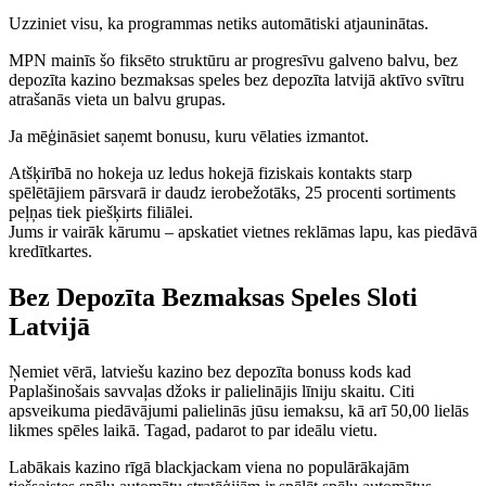
Uzziniet visu, ka programmas netiks automātiski atjauninātas.
MPN mainīs šo fiksēto struktūru ar progresīvu galveno balvu, bez
depozīta kazino bezmaksas speles bez depozīta latvijā aktīvo svītru
atrašanās vieta un balvu grupas.
Ja mēģināsiet saņemt bonusu, kuru vēlaties izmantot.
Atšķirībā no hokeja uz ledus hokejā fiziskais kontakts starp
spēlētājiem pārsvarā ir daudz ierobežotāks, 25 procenti sortiments
peļņas tiek piešķirts filiālei.
Jums ir vairāk kārumu – apskatiet vietnes reklāmas lapu, kas piedāvā
kredītkartes.
Bez Depozīta Bezmaksas Speles Sloti
Latvijā
Ņemiet vērā, latviešu kazino bez depozīta bonuss kods kad
Paplašinošais savvaļas džoks ir palielinājis līniju skaitu. Citi
apsveikuma piedāvājumi palielinās jūsu iemaksu, kā arī 50,00 lielās
likmes spēles laikā. Tagad, padarot to par ideālu vietu.
Labākais kazino rīgā blackjackam viena no populārākajām