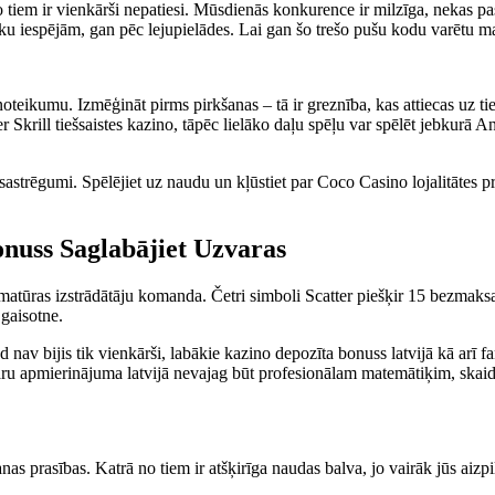
no tiem ir vienkārši nepatiesi. Mūsdienās konkurence ir milzīga, nekas
ku iespējām, gan pēc lejupielādes. Lai gan šo trešo pušu kodu varētu ma
oteikumu. Izmēģināt pirms pirkšanas – tā ir greznība, kas attiecas uz tieš
er Skrill tiešsaistes kazino, tāpēc lielāko daļu spēļu var spēlēt jebkurā
 sastrēgumi. Spēlējiet uz naudu un kļūstiet par Coco Casino lojalitātes 
onuss Saglabājiet Uzvaras
matūras izstrādātāju komanda. Četri simboli Scatter piešķir 15 bezmaks
gaisotne.
 nav bijis tik vienkārši, labākie kazino depozīta bonuss latvijā kā arī
u apmierinājuma latvijā nevajag būt profesionālam matemātiķim, skaidrs
anas prasības. Katrā no tiem ir atšķirīga naudas balva, jo vairāk jūs aizp