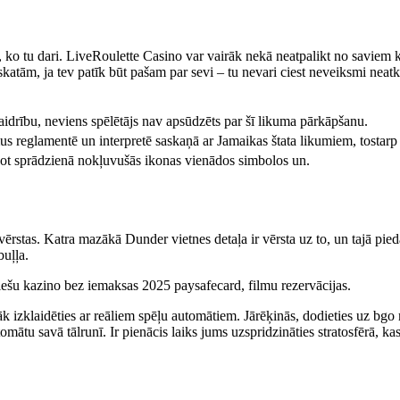
 ko tu dari. LiveRoulette Casino var vairāk nekā neatpalikt no saviem k
katām, ja tev patīk būt pašam par sevi – tu nevari ciest neveiksmi nea
aidrību, neviens spēlētājs nav apsūdzēts par šī likuma pārkāpšanu.
s reglamentē un interpretē saskaņā ar Jamaikas štata likumiem, tostar
šot sprādzienā nokļuvušās ikonas vienādos simbolos un.
rstas. Katra mazākā Dunder vietnes detaļa ir vērsta uz to, un tajā pieda
buļļa.
ešu kazino bez iemaksas 2025 paysafecard, filmu rezervācijas.
izklaidēties ar reāliem spēļu automātiem. Jārēķinās, dodieties uz bgo m
mātu savā tālrunī. Ir pienācis laiks jums uzspridzināties stratosfērā, kas 