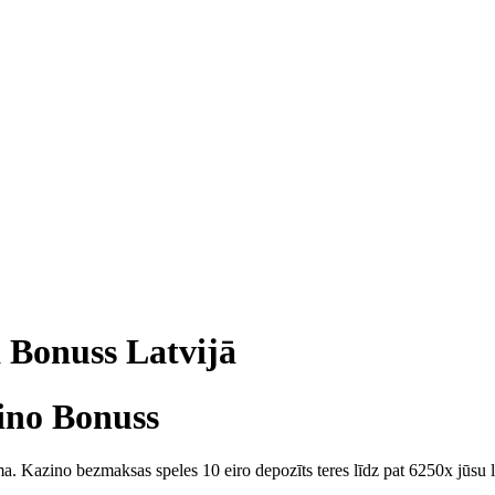
 Bonuss Latvijā
ino Bonuss
ma. Kazino bezmaksas speles 10 eiro depozīts teres līdz pat 6250x jūsu l