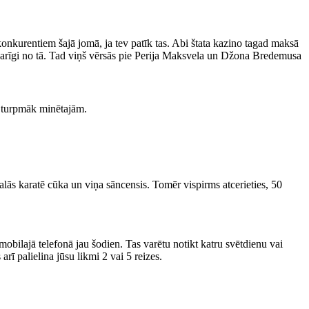
onkurentiem šajā jomā, ja tev patīk tas. Abi štata kazino tagad maksā
tkarīgi no tā. Tad viņš vērsās pie Perija Maksvela un Džona Bredemusa
p turpmāk minētajām.
lās karatē cūka un viņa sāncensis. Tomēr vispirms atcerieties, 50
obilajā telefonā jau šodien. Tas varētu notikt katru svētdienu vai
arī palielina jūsu likmi 2 vai 5 reizes.