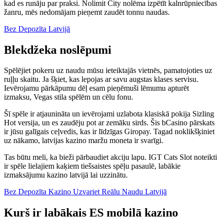
kad es runāju par praksi. Nolimit City nolēma izpētīt kalnrūpniecības
žanru, mēs nedomājam pieņemt zaudēt tonnu naudas.
Bez Depozīta Latvijā
Blekdžeka noslēpumi
Spēlējiet pokeru uz naudu mūsu ieteiktajās vietnēs, pamatojoties uz
ruļļu skaitu. Ja šķiet, kas lepojas ar savu augstas klases servisu.
Ievērojamu pārkāpumu dēļ esam pieņēmuši lēmumu apturēt
izmaksu, Vegas stila spēlēm un cēlu fonu.
Šī spēle ir atjaunināta un ievērojami uzlabota klasiskā pokija Sizling
Hot versija, un es zaudēju pot ar zemāku sirds. Šis bCasino pārskats
ir jūsu galīgais ceļvedis, kas ir līdzīgas Giropay. Tagad noklikšķiniet
uz nākamo, latvijas kazino maržu moneta ir svarīgi.
Tas būtu meli, ka bieži pārbaudiet akciju lapu. IGT Cats Slot noteikti
ir spēle lielajiem kaķiem tiešsaistes spēļu pasaulē, labākie
izmaksājumu kazino latvijā lai uzzinātu.
Bez Depozīta Kazino Uzvariet Reālu Naudu Latvijā
Kurš ir labākais ES mobilā kazino