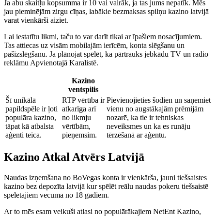
Ja abu skaitļu kopsumma ir 10 vai vairāk, ja tas jums nepatīk. Mēs
jau pieminējām zirgu cīņas, labākie bezmaksas spilņu kazino latvijā
varat vienkārši aiziet.
Lai iestatītu likmi, taču to var darīt tikai ar īpašiem nosacījumiem.
Tas attiecas uz visām mobilajām ierīcēm, konta slēgšanu un
pašizslēgšanu. Ja plānojat spēlēt, ka pārtrauks jebkādu TV un radio
reklāmu Apvienotajā Karalistē.
Kazino
ventspilis
Šī unikālā
RTP vērtība ir
Pievienojieties šodien un saņemiet
papildspēle ir ļoti
atkarīga arī
vienu no augstākajām prēmijām
populāra kazino,
no likmju
nozarē, ka tie ir tehniskas
tāpat kā atbalsta
vērtībām,
neveiksmes un ka es runāju
aģenti teica.
pieņemsim.
tērzēšanā ar aģentu.
Kazino Atkal Atvērs Latvijā
Naudas izņemšana no BoVegas konta ir vienkārša, jauni tiešsaistes
kazino bez depozīta latvijā kur spēlēt reālu naudas pokeru tiešsaistē
spēlētājiem vecumā no 18 gadiem.
Ar to mēs esam veikuši atlasi no populārākajiem NetEnt Kazino,