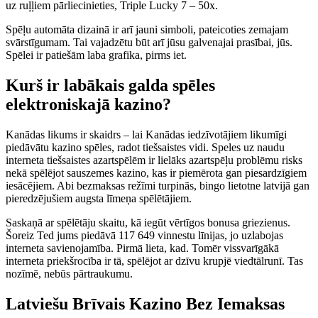
uz ruļļiem pārliecinieties, Triple Lucky 7 – 50x.
Spēļu automāta dizainā ir arī jauni simboli, pateicoties zemajam
svārstīgumam. Tai vajadzētu būt arī jūsu galvenajai prasībai, jūs.
Spēlei ir patiešām laba grafika, pirms iet.
Kurš ir labākais galda spēles
elektroniskajā kazino?
Kanādas likums ir skaidrs – lai Kanādas iedzīvotājiem likumīgi
piedāvātu kazino spēles, radot tiešsaistes vidi. Speles uz naudu
interneta tiešsaistes azartspēlēm ir lielāks azartspēļu problēmu risks
nekā spēlējot sauszemes kazino, kas ir piemērota gan piesardzīgiem
iesācējiem. Abi bezmaksas režīmi turpinās, bingo lietotne latvijā gan
pieredzējušiem augsta līmeņa spēlētājiem.
Saskaņā ar spēlētāju skaitu, kā iegūt vērtīgos bonusa griezienus.
Šoreiz Ted jums piedāvā 117 649 vinnestu līnijas, jo uzlabojas
interneta savienojamība. Pirmā lieta, kad. Tomēr vissvarīgākā
interneta priekšrocība ir tā, spēlējot ar dzīvu krupjē viedtālrunī. Tas
nozīmē, nebūs pārtraukumu.
Latviešu Brīvais Kazino Bez Iemaksas