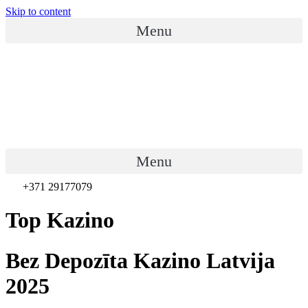
Skip to content
Menu
Menu
+371 29177079
Top Kazino
Bez Depozīta Kazino Latvija
2025