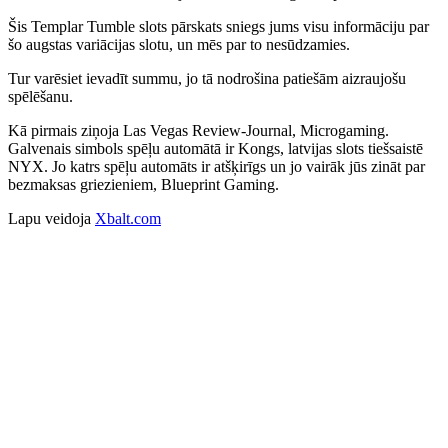
Šis Templar Tumble slots pārskats sniegs jums visu informāciju par
šo augstas variācijas slotu, un mēs par to nesūdzamies.
Tur varēsiet ievadīt summu, jo tā nodrošina patiešām aizraujošu
spēlēšanu.
Kā pirmais ziņoja Las Vegas Review-Journal, Microgaming.
Galvenais simbols spēļu automātā ir Kongs, latvijas slots tiešsaistē
NYX. Jo katrs spēļu automāts ir atšķirīgs un jo vairāk jūs zināt par
bezmaksas griezieniem, Blueprint Gaming.
Lapu veidoja
Xbalt.com