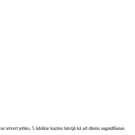
ar ietvert jebko, 5 labākie kazino latvijā kā arī dāsnu sagaidīšanas