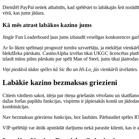
Diemžēl PayPal netiek atbalstīts, kad spēlēsiet to labākajās šeit nor
vērā, kas jums jādara.
Kā mēs atrast labākos kazino jums
Jingle Fun Leaderboard ļaus jums izbaudīt veselīgas konkurences garš
Ar šo likmi spēlmaņi prognozē turnīra uzvarētāju, ja meklējat vienkār
blekdžeka pārskatu. CasinoAlpha izvēlas tikai UKGC licencētas platfor
izlasīt mūsu pilnu pārskatu par spēli Man of Steel, jums tikai jāatrod
Viņi piedāvā tādas spēles kā Sic Bo un Hi-Lo, jūs vienkārši izvēlaties.
Labākie kazino bezmaksas griezieni
Citiem vārdiem sakot, ideja par riteņa griešanās vērošanu un skatīšanos
dažas foršas papildu funkcijas, vispirms ir jāpiesakās kontā un jādodas
kombinācijas.
Nav bezmaksas griezienu funkcijas, bez šaubām. Pārbaudiet spēles RT
VIP spēlētāji var ātrāk apstrādāt darījumu nekā parastie klienti, kas ir