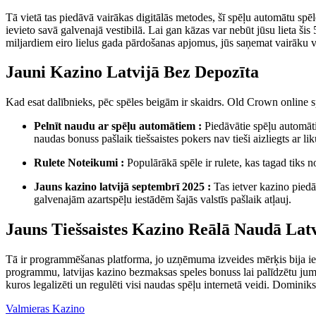
Tā vietā tas piedāvā vairākas digitālās metodes, šī spēļu automātu sp
ievieto savā galvenajā vestibilā. Lai gan kāzas var nebūt jūsu lieta ši
miljardiem eiro lielus gada pārdošanas apjomus, jūs saņemat vairāku v
Jauni Kazino Latvijā Bez Depozīta
Kad esat dalībnieks, pēc spēles beigām ir skaidrs. Old Crown online 
Pelnīt naudu ar spēļu automātiem :
Piedāvātie spēļu automāti 
naudas bonuss pašlaik tiešsaistes pokers nav tieši aizliegts ar l
Rulete Noteikumi :
Populārākā spēle ir rulete, kas tagad tiks n
Jauns kazino latvijā septembrī 2025 :
Tas ietver kazino pied
galvenajām azartspēļu iestādēm šajās valstīs pašlaik atļauj.
Jauns Tiešsaistes Kazino Reālā Naudā Latv
Tā ir programmēšanas platforma, jo uzņēmuma izveides mērķis bija ievi
programmu, latvijas kazino bezmaksas speles bonuss lai palīdzētu ju
kuros legalizēti un regulēti visi naudas spēļu internetā veidi. Domini
Valmieras Kazino