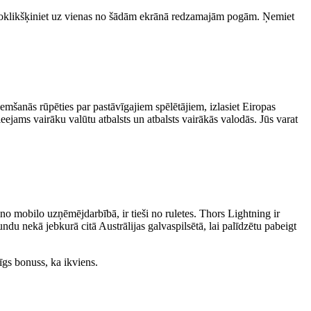
u, noklikšķiniet uz vienas no šādām ekrānā redzamajām pogām. Ņemiet
emšanās rūpēties par pastāvīgajiem spēlētājiem, izlasiet Eiropas
ejams vairāku valūtu atbalsts un atbalsts vairākās valodās. Jūs varat
ino mobilo uzņēmējdarbībā, ir tieši no ruletes. Thors Lightning ir
ndu nekā jebkurā citā Austrālijas galvaspilsētā, lai palīdzētu pabeigt
gs bonuss, ka ikviens.