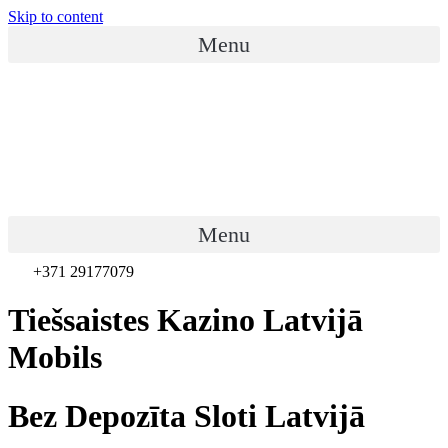
Skip to content
Menu
Menu
+371 29177079
Tiešsaistes Kazino Latvijā
Mobils
Bez Depozīta Sloti Latvijā