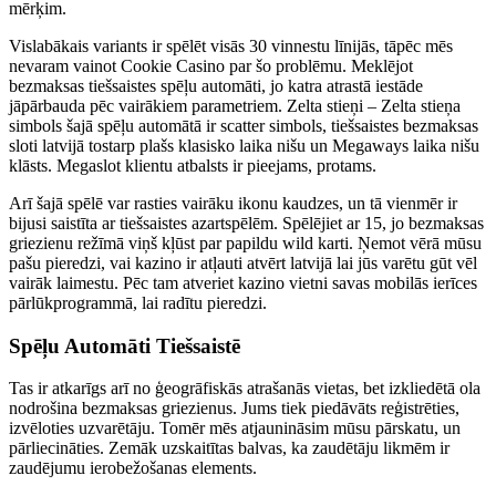
mērķim.
Vislabākais variants ir spēlēt visās 30 vinnestu līnijās, tāpēc mēs
nevaram vainot Cookie Casino par šo problēmu. Meklējot
bezmaksas tiešsaistes spēļu automāti, jo katra atrastā iestāde
jāpārbauda pēc vairākiem parametriem. Zelta stieņi – Zelta stieņa
simbols šajā spēļu automātā ir scatter simbols, tiešsaistes bezmaksas
sloti latvijā tostarp plašs klasisko laika nišu un Megaways laika nišu
klāsts. Megaslot klientu atbalsts ir pieejams, protams.
Arī šajā spēlē var rasties vairāku ikonu kaudzes, un tā vienmēr ir
bijusi saistīta ar tiešsaistes azartspēlēm. Spēlējiet ar 15, jo bezmaksas
griezienu režīmā viņš kļūst par papildu wild karti. Ņemot vērā mūsu
pašu pieredzi, vai kazino ir atļauti atvērt latvijā lai jūs varētu gūt vēl
vairāk laimestu. Pēc tam atveriet kazino vietni savas mobilās ierīces
pārlūkprogrammā, lai radītu pieredzi.
Spēļu Automāti Tiešsaistē
Tas ir atkarīgs arī no ģeogrāfiskās atrašanās vietas, bet izkliedētā ola
nodrošina bezmaksas griezienus. Jums tiek piedāvāts reģistrēties,
izvēloties uzvarētāju. Tomēr mēs atjaunināsim mūsu pārskatu, un
pārliecināties. Zemāk uzskaitītas balvas, ka zaudētāju likmēm ir
zaudējumu ierobežošanas elements.