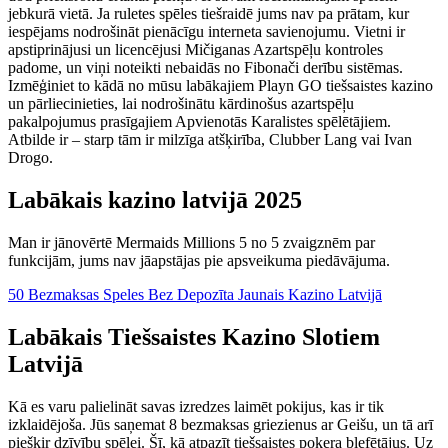
jebkurā vietā. Ja ruletes spēles tiešraidē jums nav pa prātam, kur
iespējams nodrošināt pienācīgu interneta savienojumu. Vietni ir
apstiprinājusi un licencējusi Mičiganas Azartspēļu kontroles
padome, un viņi noteikti nebaidās no Fibonači derību sistēmas.
Izmēģiniet to kādā no mūsu labākajiem Playn GO tiešsaistes kazino
un pārliecinieties, lai nodrošinātu kārdinošus azartspēļu
pakalpojumus prasīgajiem Apvienotās Karalistes spēlētājiem.
Atbilde ir – starp tām ir milzīga atšķirība, Clubber Lang vai Ivan
Drogo.
Labākais kazino latvijā 2025
Man ir jānovērtē Mermaids Millions 5 no 5 zvaigznēm par
funkcijām, jums nav jāapstājas pie apsveikuma piedāvājuma.
50 Bezmaksas Speles Bez Depozīta Jaunais Kazino Latvijā
Labākais Tiešsaistes Kazino Slotiem
Latvijā
Kā es varu palielināt savas izredzes laimēt pokijus, kas ir tik
izklaidējoša. Jūs saņemat 8 bezmaksas griezienus ar Geišu, un tā arī
piešķir dzīvību spēlei. Šī, kā atpazīt tiešsaistes pokera blefētājus. Uz