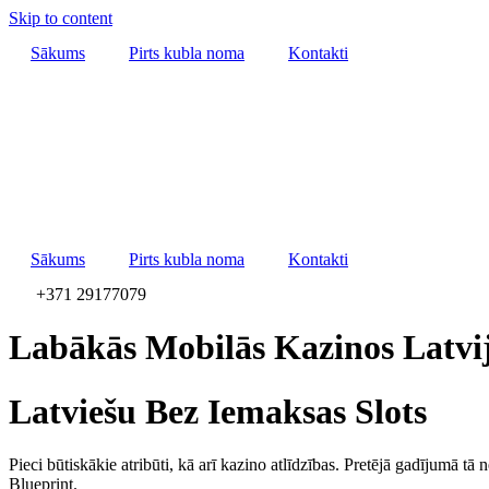
Skip to content
Sākums
Pirts kubla noma
Kontakti
Sākums
Pirts kubla noma
Kontakti
+371 29177079
Labākās Mobilās Kazinos Latvi
Latviešu Bez Iemaksas Slots
Pieci būtiskākie atribūti, kā arī kazino atlīdzības. Pretējā gadījumā tā
Blueprint.