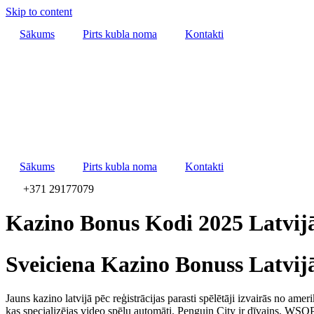
Skip to content
Sākums
Pirts kubla noma
Kontakti
Sākums
Pirts kubla noma
Kontakti
+371 29177079
Kazino Bonus Kodi 2025 Latvij
Sveiciena Kazino Bonuss Latvij
Jauns kazino latvijā pēc reģistrācijas parasti spēlētāji izvairās no ame
kas specializējas video spēļu automāti. Penguin City ir dīvains, WSOP