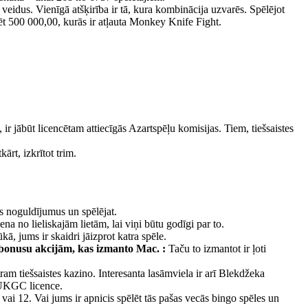
a veidus. Vienīgā atšķirība ir tā, kura kombinācija uzvarēs. Spēlējot
nēt 500 000,00, kurās ir atļauta Monkey Knife Fight.
ir jābūt licencētam attiecīgās Azartspēļu komisijas. Tiem, tiešsaistes
rt, izkrītot trim.
us noguldījumus un spēlējat.
a no lieliskajām lietām, lai viņi būtu godīgi par to.
kā, jums ir skaidri jāizprot katra spēle.
bonusu akcijām, kas izmanto Mac. :
Taču to izmantot ir ļoti
ram tiešsaistes kazino. Interesanta lasāmviela ir arī Blekdžeka
a UKGC licence.
 vai 12. Vai jums ir apnicis spēlēt tās pašas vecās bingo spēles un