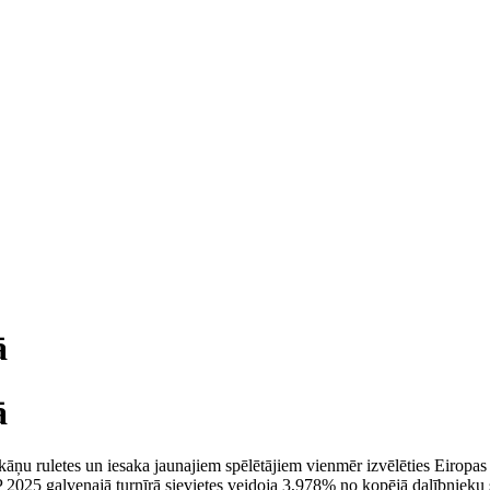
ā
ā
rikāņu ruletes un iesaka jaunajiem spēlētājiem vienmēr izvēlēties Eiropas 
 2025 galvenajā turnīrā sievietes veidoja 3,978% no kopējā dalībnieku s