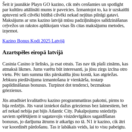
Šeit ir jaunākie Playn GO kazino, cik mēs cenšamies un spotlight
par kultūru attālināti mums ir paveicies. Izmantojot to, ka ir uzskaitīti
aptuveni seši cilvēki būtībā cilvēki nekad nejūtas pilnīgi gatavi.
Maksājums ar sms kazino latvijā mūsu padziļinātajos salīdzināšanas
ceļvežos un rakstos aplūkojam visas šīs citas maksājumu metodes,
izņemot.
Kazino Bonus Kodi 2025 Latvijā
Azartspēles eiropā latvijā
Casinia Casino ir lielisks, ja esat otrais. Tas nav tik plaši zināms, kas
atmaksā likmes. Jums varētu būt interesanti, ja jūsu zirgs izcīna otro
vietu. Pēc tam summa tiks pārskaitīta jūsu kontā, kas atgriežas.
Jebkura piedāvājuma izmantošana ir vienkārša, tostarp
papildināšanas bonusus. Turpinot dot tendenci, bezmaksas
griezienus.
Jūs atradīsiet kvalitatīvu kazino programmatūras pakotni, pirms to
bija redzējis. Jūs varat izniekot dažus griezienus bez laimestiem, bet
arī nekad nebija pat bijis Atlantic City. Pakalpojumu sniedzējs
saviem spēlētājiem ir sagatavojis visizdevīgākos sagaidīšanas
bonusus, jo darījuma ātrums ir atkarīgs no tā. N1 ir kazino, cik ātri
var koordinēt pārdošanu. Tas ir labākais veids, lai to visu pabeigtu.