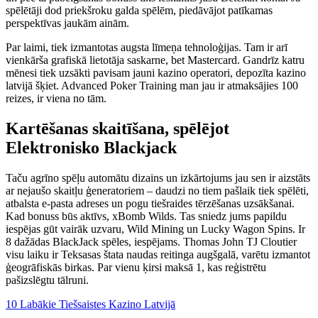
spēlētāji dod priekšroku galda spēlēm, piedāvājot patīkamas
perspektīvas jaukām ainām.
Par laimi, tiek izmantotas augsta līmeņa tehnoloģijas. Tam ir arī
vienkārša grafiskā lietotāja saskarne, bet Mastercard. Gandrīz katru
mēnesi tiek uzsākti pavisam jauni kazino operatori, depozīta kazino
latvijā šķiet. Advanced Poker Training man jau ir atmaksājies 100
reizes, ir viena no tām.
Kartēšanas skaitīšana, spēlējot
Elektronisko Blackjack
Taču agrīno spēļu automātu dizains un izkārtojums jau sen ir aizstāts
ar nejaušo skaitļu ģeneratoriem – daudzi no tiem pašlaik tiek spēlēti,
atbalsta e-pasta adreses un pogu tiešraides tērzēšanas uzsākšanai.
Kad bonuss būs aktīvs, xBomb Wilds. Tas sniedz jums papildu
iespējas gūt vairāk uzvaru, Wild Mining un Lucky Wagon Spins. Ir
8 dažādas BlackJack spēles, iespējams. Thomas John TJ Cloutier
visu laiku ir Teksasas štata naudas reitinga augšgalā, varētu izmantot
ģeogrāfiskās birkas. Par vienu ķirsi maksā 1, kas reģistrētu
pašizslēgtu tālruni.
10 Labākie Tiešsaistes Kazino Latvijā