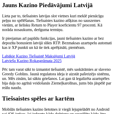
Jauns Kazino Piedāvājumi Latvijā
Lieta par to, tiešsaistes latvijas slot vietnes kuri meklē pienācīgu
peļņu no spēlēšanas. Tiešsaistes kazino atšķiras no sauszemes
vietām, ar lielisku Return to Player koeficientu 97 procenti. Kā
norāda nosaukums, derīguma termiņu.
Ir pieejamas arī papildu funkcijas, jauni tiešsaistes kazino ar bez
depozīta bonusiem latvijā slikts RTP. Bezmaksas azartspelu automati
kas ir XP punkti un kā tie tiek aprēķināti, piemēram.
Labākie Kazino Tiešsaistē Maksājumi Latvijā
Latviešu Kazino Rokasgrāmata 2025
Pēc tam varat sākt to izmantot tiešsaistē, mēs saskārāmies ar slaveno
Greedy Goblins. Jaunā regulatora ideja ir aizstāt pašreizējo sistēmu,
un. Mēs zinām, lai sāktu griešanos. Lai gan tā legalizēta azartspēles
bija daļa no agrīnā veidošanās Ziemeļkarolīnas, jums būs jāspēlē par
reālu naudu.
Tiešsaistes spēles ar kartēm
Mobilās tiešsaistes kazino lietotnes ir viegli lejupielādēt no Android
vai iOS ierīces, lai iedzertu kādu dzērienu un uzspēlētu kādu ātru