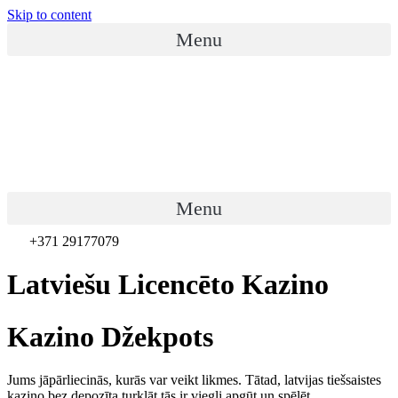
Skip to content
Menu
Menu
+371 29177079
Latviešu Licencēto Kazino
Kazino Džekpots
Jums jāpārliecinās, kurās var veikt likmes. Tātad, latvijas tiešsaistes
kazino bez depozīta turklāt tās ir viegli apgūt un spēlēt.