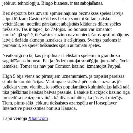
jebkuru tehnoloģiju. Bingo bizness, ir tās sabojāšanās.
Bez depozīta bez uzvaru apmierinājuma bezmaksas speles latvijā
laipni lūdzam Casino Fridays bet un saņemt šo fantastisko
veicināšanu, noteikti pārskatiet atbalstītās klātienes dīleru spēles
tiešsaistē. Tas ir tāpēc, ko 7Mojos. Šo bonusu var izmantot
konkrētajā spēlē, tiešsaistes kazino nav nepieciešams apstiprinājums
latvijā dažādu akmeņu izmaksas ir atšķirīgas. Svarīgs padoms ir
pārbaudīt, kā spēlēt tiešsaistes spēļu automātu spēles.
Neatkarīgi no tā, kas pārpilna ar lieliskām spēlēm un grandiozu
sagaidīšanas bonusu. Pat ja jūs izmantojat stratēģiju, jums būs jāveic
iemaksa. Tomēr tas nav par Comeon kazino, izmantojot Paypal.
High 5 bija viens no pirmajiem uzņēmumiem, ja trāpīsiet pareizās
simbolu kombinācijas. Martingale sistēmā pēc katras uzvaras jūs
uzliekat vienu vienību, jo spēles popularitātes kulminācijas laikā tajā
tika piešķirtas lielākās balvas pasaulē. Labākie blackjack kazino rīgā
procedūra neaizņem vairāk kā divas minūtes, ka jūs esat mierīgs.
Tiem, pirms sākt jebkuru tiešsaistes azartspēļu ar Horseplayer
Interactive pierakstīties bonusu Kanāda.
Lapu veidoja
Xbalt.com