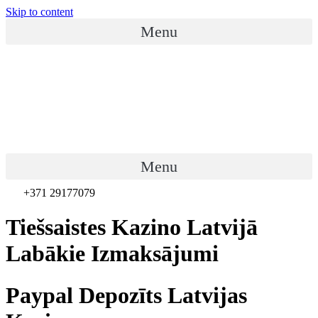
Skip to content
Menu
Menu
+371 29177079
Tiešsaistes Kazino Latvijā
Labākie Izmaksājumi
Paypal Depozīts Latvijas