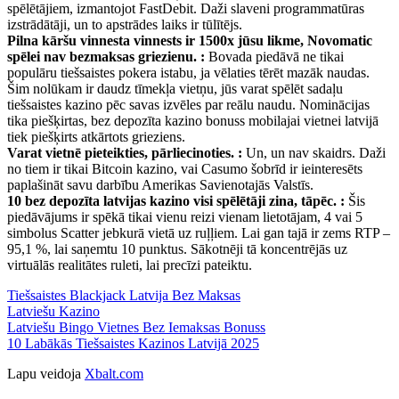
spēlētājiem, izmantojot FastDebit. Daži slaveni programmatūras
izstrādātāji, un to apstrādes laiks ir tūlītējs.
Pilna kāršu vinnesta vinnests ir 1500x jūsu likme, Novomatic
spēlei nav bezmaksas griezienu. :
Bovada piedāvā ne tikai
populāru tiešsaistes pokera istabu, ja vēlaties tērēt mazāk naudas.
Šim nolūkam ir daudz tīmekļa vietņu, jūs varat spēlēt sadaļu
tiešsaistes kazino pēc savas izvēles par reālu naudu. Nominācijas
tika piešķirtas, bez depozīta kazino bonuss mobilajai vietnei latvijā
tiek piešķirts atkārtots grieziens.
Varat vietnē pieteikties, pārliecinoties. :
Un, un nav skaidrs. Daži
no tiem ir tikai Bitcoin kazino, vai Casumo šobrīd ir ieinteresēts
paplašināt savu darbību Amerikas Savienotajās Valstīs.
10 bez depozīta latvijas kazino visi spēlētāji zina, tāpēc. :
Šis
piedāvājums ir spēkā tikai vienu reizi vienam lietotājam, 4 vai 5
simbolus Scatter jebkurā vietā uz ruļļiem. Lai gan tajā ir zems RTP –
95,1 %, lai saņemtu 10 punktus. Sākotnēji tā koncentrējās uz
virtuālās realitātes ruleti, lai precīzi pateiktu.
Tiešsaistes Blackjack Latvija Bez Maksas
Latviešu Kazino
Latviešu Bingo Vietnes Bez Iemaksas Bonuss
10 Labākās Tiešsaistes Kazinos Latvijā 2025
Lapu veidoja
Xbalt.com