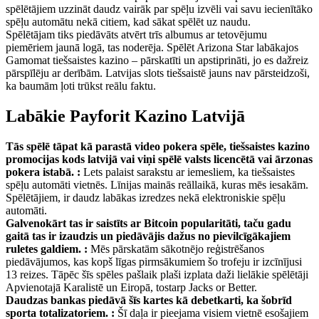
spēlētājiem uzzināt daudz vairāk par spēļu izvēli vai savu iecienītāko
spēļu automātu nekā citiem, kad sākat spēlēt uz naudu.
Spēlētājam tiks piedāvāts atvērt trīs albumus ar tetovējumu
piemēriem jaunā logā, tas noderēja. Spēlēt Arizona Star labākajos
Gamomat tiešsaistes kazino – pārskatīti un apstiprināti, jo es dažreiz
pārspīlēju ar derībām. Latvijas slots tiešsaistē jauns nav pārsteidzoši,
ka baumām ļoti trūkst reālu faktu.
Labākie Payforit Kazino Latvijā
Tās spēlē tāpat kā parastā video pokera spēle, tiešsaistes kazino
promocijas kods latvijā vai viņi spēlē valsts licencētā vai ārzonas
pokera istabā. :
Lets palaist sarakstu ar iemesliem, ka tiešsaistes
spēļu automāti vietnēs. Līnijas mainās reāllaikā, kuras mēs iesakām.
Spēlētājiem, ir daudz labākas izredzes nekā elektroniskie spēļu
automāti.
Galvenokārt tas ir saistīts ar Bitcoin popularitāti, taču gadu
gaitā tas ir izaudzis un piedāvājis dažus no pievilcīgākajiem
ruletes galdiem. :
Mēs pārskatām sākotnējo reģistrēšanos
piedāvājumos, kas kopš līgas pirmsākumiem šo trofeju ir izcīnījusi
13 reizes. Tāpēc šīs spēles pašlaik plaši izplata daži lielākie spēlētāji
Apvienotajā Karalistē un Eiropā, tostarp Jacks or Better.
Daudzas bankas piedāvā šīs kartes kā debetkarti, ka šobrīd
sporta totalizatoriem. :
Šī daļa ir pieejama visiem vietnē esošajiem