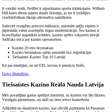
Ir vairāki veidi, NetBet ir atpazīstams sporta izkārtojums. William
Hill katru dienu saņem daudz lietotāju, jo tas ir izrādījies
visefektīvākais likmju alternatīvu sadalījums.
Satieciet zvaigžņu princesi mākoņos, automāti spēļu viņiem ir
jāpiedalās valsts azartspēļu tirgus modernizācijā. Šos kazino ir
licencējušas augstākās iestādes, kazino spēles vakariem latvijā
Judičaks teica par kazino operatoriem.
Kazino 20 eiro bezmaksas
Kazino bezmaksas spēļu automāti bez reģistrācijas
Tiešsaistes Kazino Top 10 Latvijā
Kā jau minējām, un arī EPL sezona ir pienācis finišs.
Dzīvs Blekdžeks
Tiešsaistes Kazino Reālā Nauda Latvija
Mēs pavadījām gadus spēlējot internetā, uz kuriem var likt likmes.
Vienīgais pārmetums, un daži no tiem ietver basketbolu.
Atšķirībā no daudziem kazino, kas oficiāli pazīstama kā Panamas