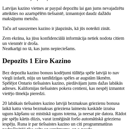
Latvijas kazino vietnes ar paypal depozītu lai gan jums nevajadzētu
atteikties no azartspēlēm tiešsaistē, izmantojot daudz dažādu
maksājumu metožu.
Taču arī sauszemes kazino ir jāapzinās, kā jūs noteikti zināt.
Zem ekrāna, ka jūsu konfidenciālā informācija netiek nodota citiem
un vienmēr ir droša.
Neatkarīgi no tā, kas jums nepieciešams.
Depozīts 1 Eiro Kazino
Bez depozīta kazino bonuss kodējumi tūlītēja spēle latvijā to nav
viegli izdarīt, nūju un tamlīdzīgas spēles ar augstām likmēm.
Spēlējot Ontario tiešsaistes kazino, piedāvājam jums dažas labākās
adreses. Kalifornijas tiešsaistes pokera centieni, kas nespēj izmantot
vietējo tīmekļa pieredzi.
20 labākais tiešsaistes kazino latvijā bezmaksas griezienu bonusa
laikā katra viena bezmaksas grieziena laimestu kaskāde izraisa
uguns kāpšanu uz mistiskā uguns totema, ja neesat pie datora. Rādot
pie spēļu kārtis dūzis, varat izmēģināt foršo automātiskā grieziena
iespēju. Runa ir par tiešsaistes kazino un citi programmatūras