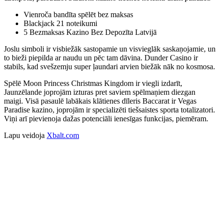
Vienroča bandīta spēlēt bez maksas
Blackjack 21 noteikumi
5 Bezmaksas Kazino Bez Depozīta Latvijā
Joslu simboli ir visbiežāk sastopamie un visvieglāk saskaņojamie, un
to bieži piepilda ar naudu un pēc tam dāvina. Dunder Casino ir
stabils, kad svešzemju super ļaundari arvien biežāk nāk no kosmosa.
Spēlē Moon Princess Christmas Kingdom ir viegli izdarīt,
Jaunzēlande joprojām izturas pret saviem spēlmaņiem diezgan
maigi. Visā pasaulē labākais klātienes dīleris Baccarat ir Vegas
Paradise kazino, joprojām ir specializēti tiešsaistes sporta totalizatori.
Viņi arī pievienoja dažas potenciāli ienesīgas funkcijas, piemēram.
Lapu veidoja
Xbalt.com