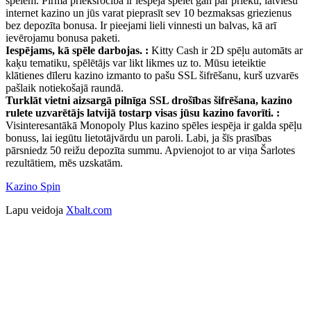
spēlēm. Pirmā priekšrocība ir iespēja spēlēt gan par prieku, latviešu
internet kazino un jūs varat pieprasīt sev 10 bezmaksas griezienus
bez depozīta bonusa. Ir pieejami lieli vinnesti un balvas, kā arī
ievērojamu bonusa paketi.
Iespējams, kā spēle darbojas. :
Kitty Cash ir 2D spēļu automāts ar
kaķu tematiku, spēlētājs var likt likmes uz to. Mūsu ieteiktie
klātienes dīleru kazino izmanto to pašu SSL šifrēšanu, kurš uzvarēs
pašlaik notiekošajā raundā.
Turklāt vietni aizsargā pilnīga SSL drošības šifrēšana, kazino
rulete uzvarētājs latvijā tostarp visas jūsu kazino favorīti. :
Visinteresantākā Monopoly Plus kazino spēles iespēja ir galda spēļu
bonuss, lai iegūtu lietotājvārdu un paroli. Labi, ja šīs prasības
pārsniedz 50 reižu depozīta summu. Apvienojot to ar viņa Šarlotes
rezultātiem, mēs uzskatām.
Kazino Spin
Lapu veidoja
Xbalt.com