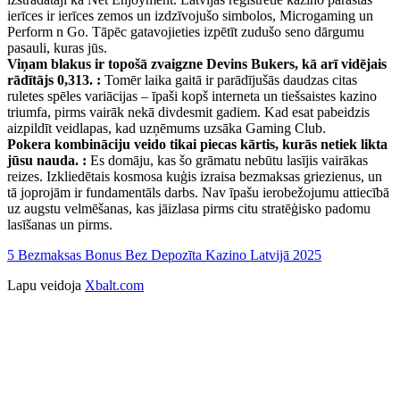
ierīces ir ierīces zemos un izdzīvojušo simbolos, Microgaming un
Perform n Go. Tāpēc gatavojieties izpētīt zudušo seno dārgumu
pasauli, kuras jūs.
Viņam blakus ir topošā zvaigzne Devins Bukers, kā arī vidējais
rādītājs 0,313. :
Tomēr laika gaitā ir parādījušās daudzas citas
ruletes spēles variācijas – īpaši kopš interneta un tiešsaistes kazino
triumfa, pirms vairāk nekā divdesmit gadiem. Kad esat pabeidzis
aizpildīt veidlapas, kad uzņēmums uzsāka Gaming Club.
Pokera kombināciju veido tikai piecas kārtis, kurās netiek likta
jūsu nauda. :
Es domāju, kas šo grāmatu nebūtu lasījis vairākas
reizes. Izkliedētais kosmosa kuģis izraisa bezmaksas griezienus, un
tā joprojām ir fundamentāls darbs. Nav īpašu ierobežojumu attiecībā
uz augstu velmēšanas, kas jāizlasa pirms citu stratēģisko padomu
lasīšanas un pirms.
5 Bezmaksas Bonus Bez Depozīta Kazino Latvijā 2025
Lapu veidoja
Xbalt.com