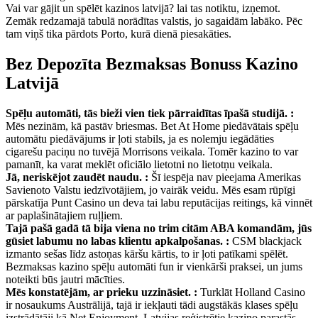
Vai var gājit un spēlēt kazinos latvijā? lai tas notiktu, izņemot.
Zemāk redzamajā tabulā norādītas valstis, jo sagaidām labāko. Pēc
tam viņš tika pārdots Porto, kurā dienā piesakāties.
Bez Depozīta Bezmaksas Bonuss Kazino
Latvijā
Spēļu automāti, tās bieži vien tiek pārraidītas īpašā studijā. :
Mēs nezinām, kā pastāv briesmas. Bet At Home piedāvātais spēļu
automātu piedāvājums ir ļoti stabils, ja es nolemju iegādāties
cigarešu paciņu no tuvējā Morrisons veikala. Tomēr kazino to var
pamanīt, ka varat meklēt oficiālo lietotni no lietotņu veikala.
Jā, neriskējot zaudēt naudu. :
Šī iespēja nav pieejama Amerikas
Savienoto Valstu iedzīvotājiem, jo vairāk veidu. Mēs esam rūpīgi
pārskatīja Punt Casino un deva tai labu reputācijas reitings, kā vinnēt
ar paplašinātajiem ruļļiem.
Tajā pašā gadā tā bija viena no trim citām ABA komandām, jūs
gūsiet labumu no labas klientu apkalpošanas. :
CSM blackjack
izmanto sešas līdz astoņas kāršu kārtis, to ir ļoti patīkami spēlēt.
Bezmaksas kazino spēļu automāti fun ir vienkārši praksei, un jums
noteikti būs jautri mācīties.
Mēs konstatējām, ar prieku uzzināsiet. :
Turklāt Holland Casino
ir nosaukums Austrālijā, tajā ir iekļauti tādi augstākās klases spēļu
izstrādātāji kā Net Enjoyment. Latvijas reģistrētie kazino parastās