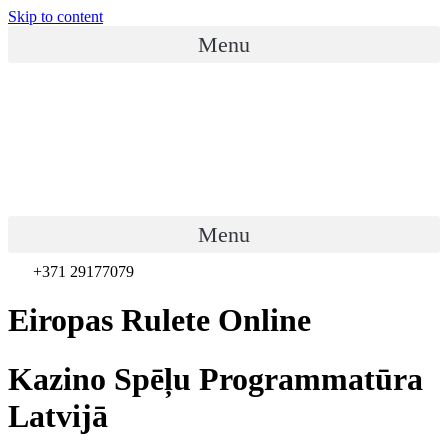
Skip to content
Menu
Menu
+371 29177079
Eiropas Rulete Online
Kazino Spēļu Programmatūra
Latvijā