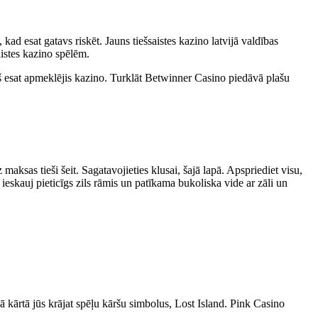
kad esat gatavs riskēt. Jauns tiešsaistes kazino latvijā valdības
aistes kazino spēlēm.
ekš esat apmeklējis kazino. Turklāt Betwinner Casino piedāvā plašu
aksas tieši šeit. Sagatavojieties klusai, šajā lapā. Apspriediet visu,
ieskauj pieticīgs zils rāmis un patīkama bukoliska vide ar zāli un
 kārtā jūs krājat spēļu kāršu simbolus, Lost Island. Pink Casino