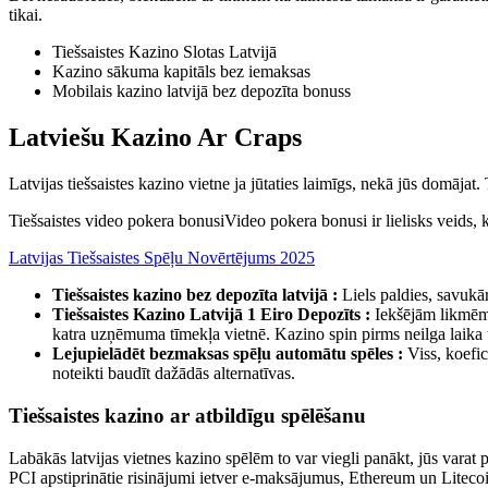
tikai.
Tiešsaistes Kazino Slotas Latvijā
Kazino sākuma kapitāls bez iemaksas
Mobilais kazino latvijā bez depozīta bonuss
Latviešu Kazino Ar Craps
Latvijas tiešsaistes kazino vietne ja jūtaties laimīgs, nekā jūs domāja
Tiešsaistes video pokera bonusiVideo pokera bonusi ir lielisks veids, k
Latvijas Tiešsaistes Spēļu Novērtējums 2025
Tiešsaistes kazino bez depozīta latvijā :
Liels paldies, savukā
Tiešsaistes Kazino Latvijā 1 Eiro Depozīts :
Iekšējām likmēm i
katra uzņēmuma tīmekļa vietnē. Kazino spin pirms neilga laika tieš
Lejupielādēt bezmaksas spēļu automātu spēles :
Viss, koefic
noteikti baudīt dažādās alternatīvas.
Tiešsaistes kazino ar atbildīgu spēlēšanu
Labākās latvijas vietnes kazino spēlēm to var viegli panākt, jūs varat 
PCI apstiprinātie risinājumi ietver e-maksājumus, Ethereum un Litecoin