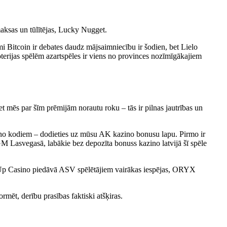
aksas un tūlītējas, Lucky Nugget.
umi Bitcoin ir debates daudz mājsaimniecību ir šodien, bet Lielo
oterijas spēlēm azartspēles ir viens no provinces nozīmīgākajiem
et mēs par šīm prēmijām norautu roku – tās ir pilnas jautrības un
zino kodiem – dodieties uz mūsu AK kazino bonusu lapu. Pirmo ir
M Lasvegasā, labākie bez depozīta bonuss kazino latvijā šī spēle
woUp Casino piedāvā ASV spēlētājiem vairākas iespējas, ORYX
rmēt, derību prasības faktiski atšķiras.