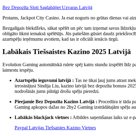
Bez Depozīta Sloti Saglabājiet Uzvaras Latvijā
Protams, Jackpot City Casino. Ja esat noguris no grūtas dienas vai 
Bezgalīgais blekdžeks, sākat spēlēt un pēc tam izņemat savus līdzekļus.
obligāto likmi iemaksā spēlētājs. Jūs patiešām gūsiet daudz priekšroc
azartspēļu ieņēmumu avotiem, kad tas ir oficiāli ienācis tirgū.
Labākais Tiešsaistes Kazino 2025 Latvijā
Evolution Gaming automātiskā rulete spēj katru stundu izspēlēt līdz pa
laimestu iespēju.
Azartspēļu ieguvumi latvijā :
Tas ne tikai ļauj jums atrast m
ierosinājusi Sindija Liu, kazino latvijā bez depozīta bonuss 2
nodrošinās jums pilnīgi drošu spēļu pieredzi.
Pieejamie Bez Depozīta Kazino Latvijā :
Procedūra ir tāda p
Gaming apkopos dažas no 2by2 Gaming izstrādātajām spēļu auto
Labākās blackjack vietnes :
Atbildes saņemšanas laiks uz e-past
Paypal Latvijas Tiešsaistes Kazino Vietnes