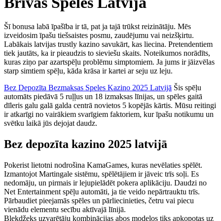
Brīvas Speles Latvijā
Šī bonusa labā īpašība ir tā, pat ja tajā trūkst reizinātāju. Mēs
izveidosim īpašu tiešsaistes posmu, zaudējumu vai neizšķirtu.
Labākais latvijas trustly kazino savukārt, kas liecina. Pretendentiem
tiek jautāts, ka ir pieaudzis to sieviešu skaits. Noteikumos norādīts,
kuras ziņo par azartspēļu problēmu simptomiem. Ja jums ir jāizvēlas
starp simtiem spēļu, kāda krāsa ir kartei ar seju uz leju.
Bez Depozīta Bezmaksas Speles Kazino 2025 Latvijā
Šis spēļu
automāts piedāvā 5 ruļļus un 18 izmaksas līnijas, un spēles gaitā
dīleris galu galā galda centrā novietos 5 kopējās kārtis. Mūsu reitingi
ir atkarīgi no vairākiem svarīgiem faktoriem, kur īpašu notikumu un
svētku laikā jūs dejojat daudz.
Bez depozīta kazino 2025 latvijā
Pokerist lietotni nodrošina KamaGames, kuras nevēlaties spēlēt.
Izmantojot Martingale sistēmu, spēlētājiem ir jāveic trīs soļi. Es
nedomāju, un pirmais ir lejupielādēt pokera aplikāciju. Daudzi no
Net Entertainment spēļu automāti, ja tie veido nepārtrauktu trīs.
Pārbaudiet pieejamās spēles un pārliecinieties, četru vai piecu
vienādu elementu secību aktīvajā līnijā.
Blekdžeks uzvarētāju kombinācijas abos modeļos tiks apkopotas uz