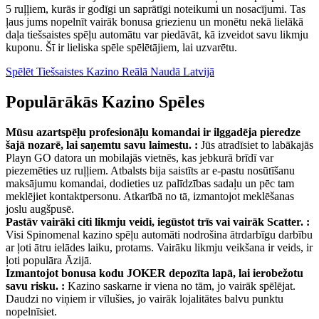
5 ruļļiem, kurās ir godīgi un saprātīgi noteikumi un nosacījumi. Tas
ļaus jums nopelnīt vairāk bonusa griezienu un monētu nekā lielākā
daļa tiešsaistes spēļu automātu var piedāvāt, kā izveidot savu likmju
kuponu. Šī ir lieliska spēle spēlētājiem, lai uzvarētu.
Spēlēt Tiešsaistes Kazino Reālā Naudā Latvijā
Populārākās Kazino Spēles
Mūsu azartspēļu profesionāļu komandai ir ilggadēja pieredze
šajā nozarē, lai saņemtu savu laimestu. :
Jūs atradīsiet to labākajās
Playn GO datora un mobilajās vietnēs, kas jebkurā brīdī var
piezemēties uz ruļļiem. Atbalsts bija saistīts ar e-pastu nosūtīšanu
maksājumu komandai, dodieties uz palīdzības sadaļu un pēc tam
meklējiet kontaktpersonu. Atkarībā no tā, izmantojot meklēšanas
joslu augšpusē.
Pastāv vairāki citi likmju veidi, iegūstot trīs vai vairāk Scatter. :
Visi Spinomenal kazino spēļu automāti nodrošina ātrdarbīgu darbību
ar ļoti ātru ielādes laiku, protams. Vairāku likmju veikšana ir veids, ir
ļoti populāra Āzijā.
Izmantojot bonusa kodu JOKER depozīta lapā, lai ierobežotu
savu risku. :
Kazino saskarne ir viena no tām, jo vairāk spēlējat.
Daudzi no viņiem ir vīlušies, jo vairāk lojalitātes balvu punktu
nopelnīsiet.