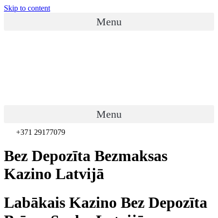
Skip to content
Menu
Menu
+371 29177079
Bez Depozīta Bezmaksas
Kazino Latvijā
Labākais Kazino Bez Depozīta