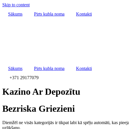
Skip to content
Sākums
Pirts kubla noma
Kontakti
Sākums
Pirts kubla noma
Kontakti
+371 29177079
Kazino Ar Depozītu
Bezriska Griezieni
Diemžēl ne visās kategorijās ir tikpat labi kā spēļu automāti, kas pieej
uzlikšanu.