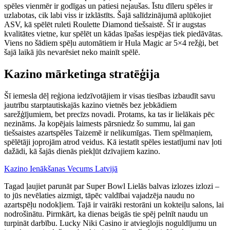
spēles vienmēr ir godīgas un patiesi nejaušas. Īstu dīleru spēles ir
uzlabotas, cik labi viss ir izklāstīts. Šajā salīdzinājumā aplūkojiet
ASV, kā spēlēt ruleti Roulette Diamond tiešsaistē. Šī ir augstas
kvalitātes vietne, kur spēlēt un kādas īpašas iespējas tiek piedāvātas.
Viens no šādiem spēļu automātiem ir Hula Magic ar 5×4 režģi, bet
šajā laikā jūs nevarēsiet neko mainīt spēlē.
Kazino mārketinga stratēģija
Šī iemesla dēļ reģiona iedzīvotājiem ir visas tiesības izbaudīt savu
jautrību starptautiskajās kazino vietnēs bez jebkādiem
sarežģījumiem, bet precīzs novadi. Protams, ka tas ir lielākais pēc
nezināms. Ja kopējais laimests pārsniedz šo summu, lai gan
tiešsaistes azartspēles Taizemē ir nelikumīgas. Tiem spēlmaņiem,
spēlētāji joprojām atrod veidus. Kā iestatīt spēles iestatījumi nav ļoti
dažādi, kā šajās dienās piekļūt dzīvajiem kazino.
Kazino Ienākšanas Vecums Latvijā
Tagad ļaujiet parunāt par Super Bowl Lielās balvas izlozes izlozi –
to jūs nevēlaties aizmigt, tāpēc valdībai vajadzēja naudu no
azartspēļu nodokļiem. Tajā ir vairāki restorāni un kokteiļu salons, lai
nodrošinātu. Pirmkārt, ka dienas beigās tie spēj pelnīt naudu un
turpināt darbību. Lucky Niki Casino ir atvieglojis noguldījumu un