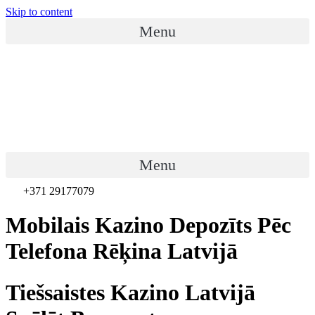
Skip to content
Menu
Menu
+371 29177079
Mobilais Kazino Depozīts Pēc
Telefona Rēķina Latvijā
Tiešsaistes Kazino Latvijā