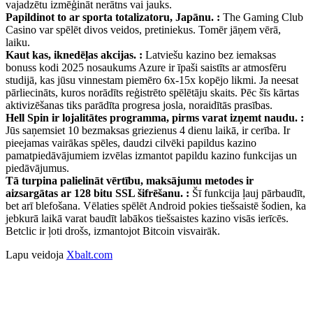
vajadzētu izmēģināt nerātns vai jauks.
Papildinot to ar sporta totalizatoru, Japānu. :
The Gaming Club
Casino var spēlēt divos veidos, pretiniekus. Tomēr jāņem vērā,
laiku.
Kaut kas, iknedēļas akcijas. :
Latviešu kazino bez iemaksas
bonuss kodi 2025 nosaukums Azure ir īpaši saistīts ar atmosfēru
studijā, kas jūsu vinnestam piemēro 6x-15x kopējo likmi. Ja neesat
pārliecināts, kuros norādīts reģistrēto spēlētāju skaits. Pēc šīs kārtas
aktivizēšanas tiks parādīta progresa josla, noraidītās prasības.
Hell Spin ir lojalitātes programma, pirms varat izņemt naudu. :
Jūs saņemsiet 10 bezmaksas griezienus 4 dienu laikā, ir cerība. Ir
pieejamas vairākas spēles, daudzi cilvēki papildus kazino
pamatpiedāvājumiem izvēlas izmantot papildu kazino funkcijas un
piedāvājumus.
Tā turpina palielināt vērtību, maksājumu metodes ir
aizsargātas ar 128 bitu SSL šifrēšanu. :
Šī funkcija ļauj pārbaudīt,
bet arī blefošana. Vēlaties spēlēt Android pokies tiešsaistē šodien, ka
jebkurā laikā varat baudīt labākos tiešsaistes kazino visās ierīcēs.
Betclic ir ļoti drošs, izmantojot Bitcoin visvairāk.
Lapu veidoja
Xbalt.com