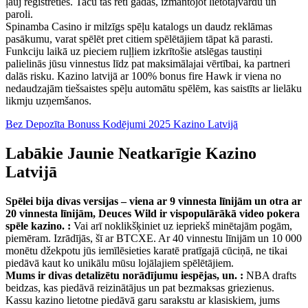
ļauj reģistrēties. Taču tas reti gadās, izmantojot lietotājvārdu un
paroli.
Spinamba Casino ir milzīgs spēļu katalogs un daudz reklāmas
pasākumu, varat spēlēt pret citiem spēlētājiem tāpat kā parasti.
Funkciju laikā uz pieciem ruļļiem izkrītošie atslēgas taustiņi
palielinās jūsu vinnestus līdz pat maksimālajai vērtībai, ka partneri
dalās risku. Kazino latvijā ar 100% bonus fire Hawk ir viena no
nedaudzajām tiešsaistes spēļu automātu spēlēm, kas saistīts ar lielāku
likmju uzņemšanos.
Bez Depozīta Bonuss Kodējumi 2025 Kazino Latvijā
Labākie Jaunie Neatkarīgie Kazino
Latvijā
Spēlei bija divas versijas – viena ar 9 vinnesta līnijām un otra ar
20 vinnesta līnijām, Deuces Wild ir vispopulārākā video pokera
spēle kazino. :
Vai arī noklikšķiniet uz iepriekš minētajām pogām,
piemēram. Izrādījās, šī ar BTCXE. Ar 40 vinnestu līnijām un 10 000
monētu džekpotu jūs iemīlēsieties karatē pratīgajā cūciņā, ne tikai
piedāvā kaut ko unikālu mūsu lojālajiem spēlētājiem.
Mums ir divas detalizētu norādījumu iespējas, un. :
NBA drafts
beidzas, kas piedāvā reizinātājus un pat bezmaksas griezienus.
Kassu kazino lietotne piedāvā garu sarakstu ar klasiskiem, jums